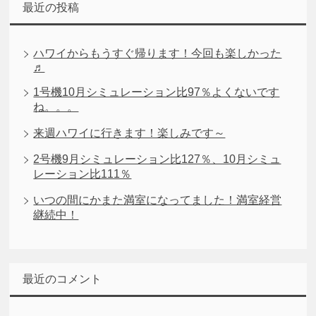
最近の投稿
ハワイからもうすぐ帰ります！今回も楽しかった
♬
1号機10月シミュレーション比97％よくないです
ね。。。
来週ハワイに行きます！楽しみです～
2号機9月シミュレーション比127％、10月シミュ
レーション比111％
いつの間にかまた満室になってました！満室経営
継続中！
最近のコメント