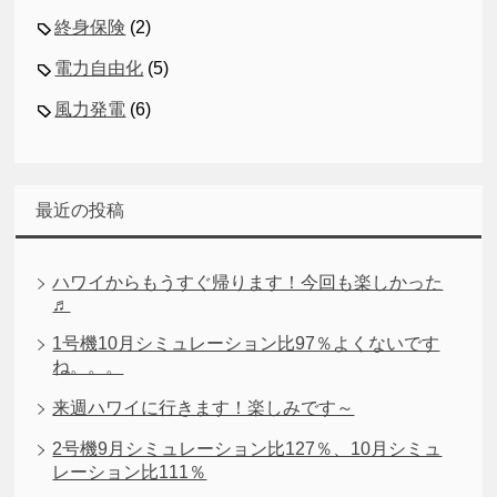
終身保険
(2)
電力自由化
(5)
風力発電
(6)
最近の投稿
ハワイからもうすぐ帰ります！今回も楽しかった
♬
1号機10月シミュレーション比97％よくないです
ね。。。
来週ハワイに行きます！楽しみです～
2号機9月シミュレーション比127％、10月シミュ
レーション比111％