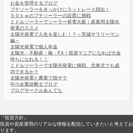
お金を管理するブログ
プチソーラーをきっかけにラットレース脱出！
５０ｋｗのプチソーラーの設置に挑戦
ミドルソーラーでソーラー発電大家｜産業用太陽光
発電のススメ
太陽光発電で人生を楽しむ！？～茨城サラリーマン
編～
太陽光発電で個人年金
太陽光・不動産・株・FX！投資マニアになれば大金
持ちになれる！！
ミドルソーラーで太陽光発電に挑戦。北東北でも成
功できるか？
太陽光発電と農業で脱サラ
中小企業診断士ブログ
ブログサークルあんてな
『投資方針』
投資や資産運用のリアルな情報を配信していきたいと考えてお
ります。