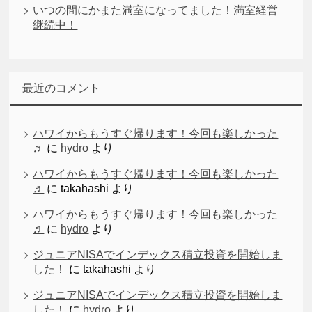
いつの間にかまた満室になってました！満室経営
継続中！
最近のコメント
ハワイからもうすぐ帰ります！今回も楽しかった
♬
に
hydro
より
ハワイからもうすぐ帰ります！今回も楽しかった
♬
に
takahashi
より
ハワイからもうすぐ帰ります！今回も楽しかった
♬
に
hydro
より
ジュニアNISAでインデックス積立投資を開始しま
した！
に
takahashi
より
ジュニアNISAでインデックス積立投資を開始しま
した！
に
hydro
より