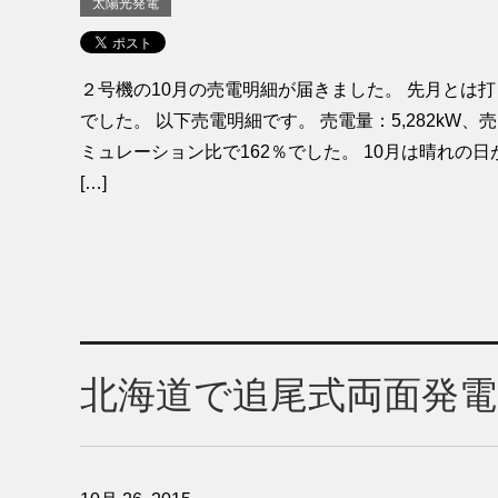
太陽光発電
２号機の10月の売電明細が届きました。 先月とは
でした。 以下売電明細です。 売電量：5,282kW、売電
ミュレーション比で162％でした。 10月は晴れの
[…]
北海道で追尾式両面発電