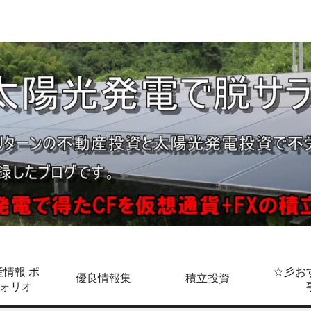
情報 ポ
☆彡お
優良情報集
積立投資
ォリオ