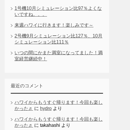
1号機10月シミュレーション比97％よくな
いですね。。。
来週ハワイに行きます！楽しみです～
2号機9月シミュレーション比127％、10月
シミュレーション比111％
いつの間にかまた満室になってました！満
室経営継続中！
最近のコメント
ハワイからもうすぐ帰ります！今回も楽し
かった♬
に
hydro
より
ハワイからもうすぐ帰ります！今回も楽し
かった♬
に
takahashi
より