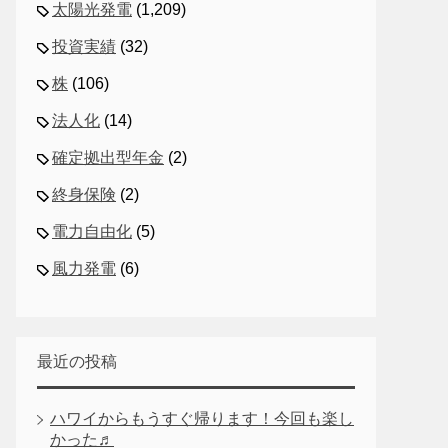
太陽光発電
(1,209)
投資実績
(32)
株
(106)
法人化
(14)
確定拠出型年金
(2)
終身保険
(2)
電力自由化
(5)
風力発電
(6)
最近の投稿
ハワイからもうすぐ帰ります！今回も楽し
かった♬