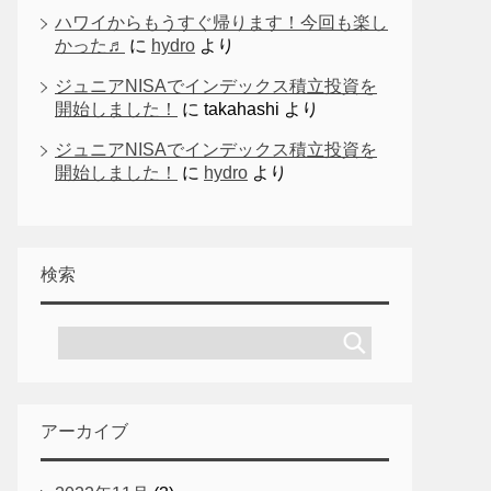
ハワイからもうすぐ帰ります！今回も楽し
かった♬
に
hydro
より
ジュニアNISAでインデックス積立投資を
開始しました！
に
takahashi
より
ジュニアNISAでインデックス積立投資を
開始しました！
に
hydro
より
検索
アーカイブ