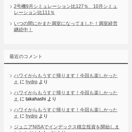
2号機9月シミュレーション比127％、10月シミュ
レーション比111％
いつの間にかまた満室になってました！満室経営
継続中！
最近のコメント
ハワイからもうすぐ帰ります！今回も楽しかった
♬
に
hydro
より
ハワイからもうすぐ帰ります！今回も楽しかった
♬
に
takahashi
より
ハワイからもうすぐ帰ります！今回も楽しかった
♬
に
hydro
より
ジュニアNISAでインデックス積立投資を開始しま