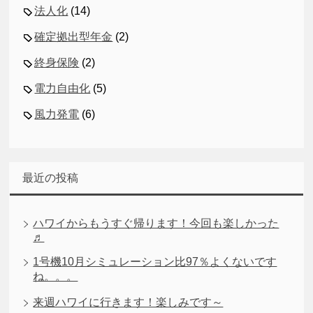
法人化
(14)
確定拠出型年金
(2)
終身保険
(2)
電力自由化
(5)
風力発電
(6)
最近の投稿
ハワイからもうすぐ帰ります！今回も楽しかった
♬
1号機10月シミュレーション比97％よくないです
ね。。。
来週ハワイに行きます！楽しみです～