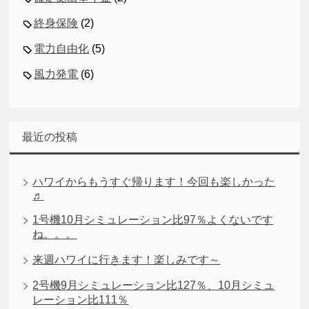
終身保険
(2)
電力自由化
(5)
風力発電
(6)
最近の投稿
ハワイからもうすぐ帰ります！今回も楽しかった
♬
1号機10月シミュレーション比97％よくないです
ね。。。
来週ハワイに行きます！楽しみです～
2号機9月シミュレーション比127％、10月シミュ
レーション比111％