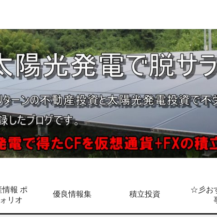
情報 ポ
☆彡お
優良情報集
積立投資
ォリオ