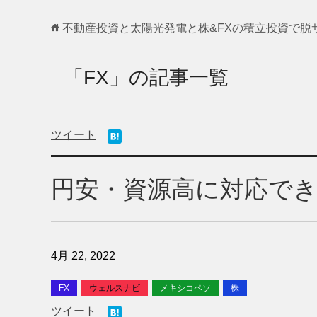
不動産投資と太陽光発電と株&FXの積立投資で脱
「FX」の記事一覧
ツイート
円安・資源高に対応で
4月 22, 2022
FX
ウェルスナビ
メキシコペソ
株
ツイート