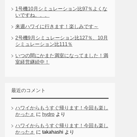
1号機10月シミュレーション比97％よくな
いですね。。。
来週ハワイに行きます！楽しみです～
2号機9月シミュレーション比127％、10月
シミュレーション比111％
いつの間にかまた満室になってました！満
室経営継続中！
最近のコメント
ハワイからもうすぐ帰ります！今回も楽し
かった♬
に
hydro
より
ハワイからもうすぐ帰ります！今回も楽し
かった♬
に
takahashi
より