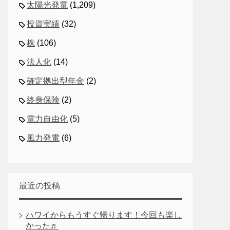
太陽光発電
(1,209)
投資実績
(32)
株
(106)
法人化
(14)
確定拠出型年金
(2)
終身保険
(2)
電力自由化
(5)
風力発電
(6)
最近の投稿
ハワイからもうすぐ帰ります！今回も楽し
かった♬