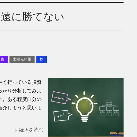
永遠に勝てない
通貨
太陽光発電
株
手く行っている投資
っかり分析してみよ
す。ある程度自分の
紹介しようと思いま
続きを読む