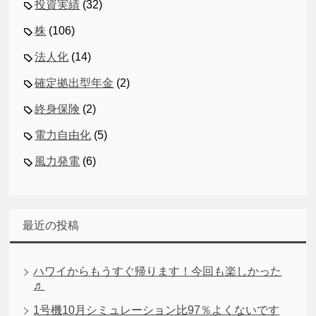
投資実績
(32)
株
(106)
法人化
(14)
確定拠出型年金
(2)
終身保険
(2)
電力自由化
(5)
風力発電
(6)
最近の投稿
ハワイからもうすぐ帰ります！今回も楽しかった
♬
1号機10月シミュレーション比97％よくないです