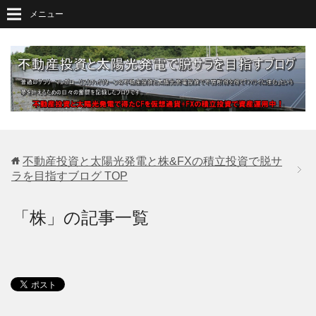
メニュー
不動産投資と太陽光発電と株&FXの積立投資で脱サ
ラを目指すブログ
TOP
「株」の記事一覧