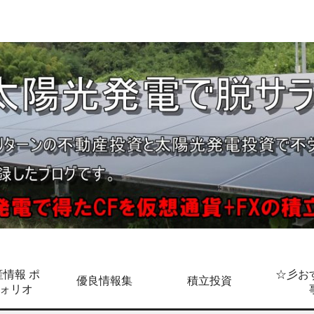
情報 ポ
☆彡お
優良情報集
積立投資
ォリオ