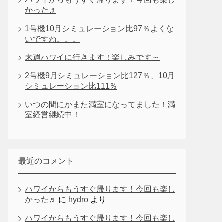
かった♬
1号機10月シミュレーション比97％よくな
いですね。。。
来週ハワイに行きます！楽しみです～
2号機9月シミュレーション比127％、10月
シミュレーション比111％
いつの間にかまた満室になってました！満
室経営継続中！
最近のコメント
ハワイからもうすぐ帰ります！今回も楽し
かった♬
に
hydro
より
ハワイからもうすぐ帰ります！今回も楽し