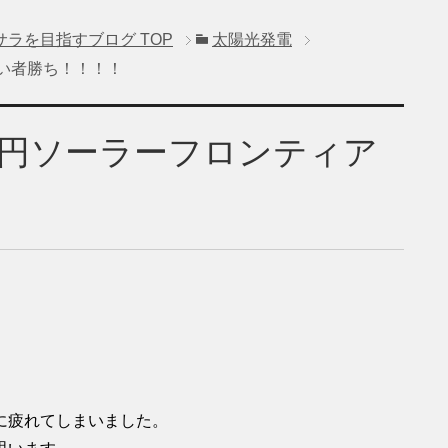
サラを目指すブログ
TOP
太陽光発電
早い者勝ち！！！！
.2円ソーラーフロンティア
に疲れてしまいました。