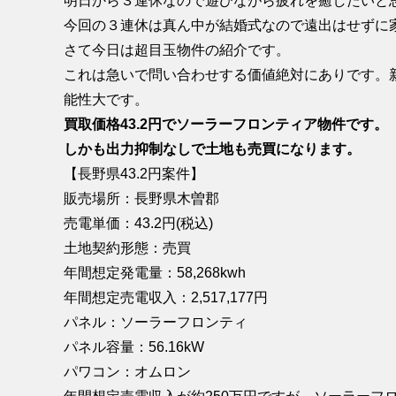
明日から３連休なので遊びながら疲れを癒したいと
今回の３連休は真ん中が結婚式なので遠出はせずに
さて今日は超目玉物件の紹介です。
これは急いで問い合わせする価値絶対にありです。
能性大です。
買取価格43.2円でソーラーフロンティア物件です。
しかも出力抑制なしで土地も売買になります。
【長野県43.2円案件】
販売場所：長野県木曽郡
売電単価：43.2円(税込)
土地契約形態：売買
年間想定発電量：58,268kwh
年間想定売電収入：2,517,177円
パネル：ソーラーフロンティ
パネル容量：56.16kW
パワコン：オムロン