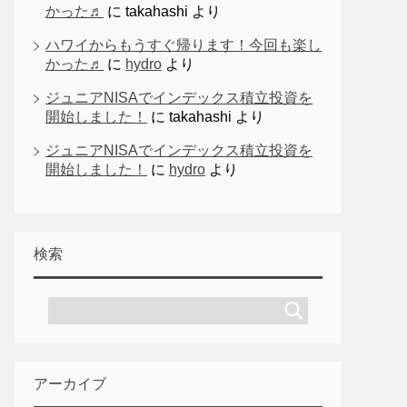
かった♬
に
takahashi
より
ハワイからもうすぐ帰ります！今回も楽し
かった♬
に
hydro
より
ジュニアNISAでインデックス積立投資を
開始しました！
に
takahashi
より
ジュニアNISAでインデックス積立投資を
開始しました！
に
hydro
より
検索
アーカイブ