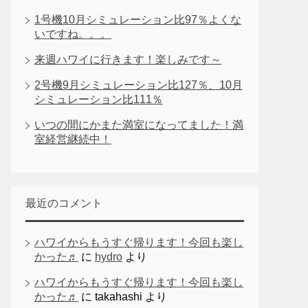
1号機10月シミュレーション比97％よくな
いですね。。。
来週ハワイに行きます！楽しみです～
2号機9月シミュレーション比127％、10月
シミュレーション比111％
いつの間にかまた満室になってました！満
室経営継続中！
最近のコメント
ハワイからもうすぐ帰ります！今回も楽し
かった♬
に
hydro
より
ハワイからもうすぐ帰ります！今回も楽し
かった♬
に
takahashi
より