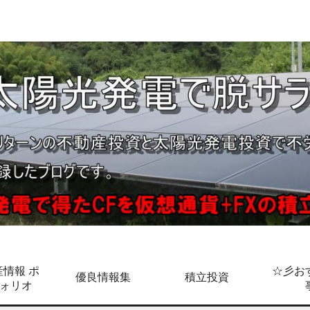
情報 ポ
☆彡お
優良情報集
積立投資
ォリオ