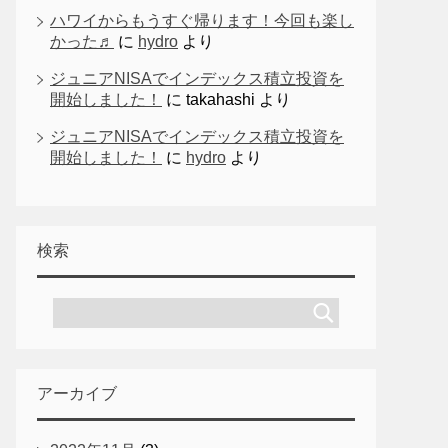
ハワイからもうすぐ帰ります！今回も楽し
かった♬
に
hydro
より
ジュニアNISAでインデックス積立投資を
開始しました！
に
takahashi
より
ジュニアNISAでインデックス積立投資を
開始しました！
に
hydro
より
検索
アーカイブ