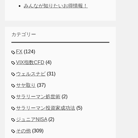
みんなが知りたいお得情報！
カテゴリー
FX
(124)
VIX指数CFD
(4)
ウェルスナビ
(31)
サヤ取り
(37)
サラリーマン処世術
(2)
サラリーマン投資家成功法
(5)
ジュニアNISA
(2)
その他
(309)