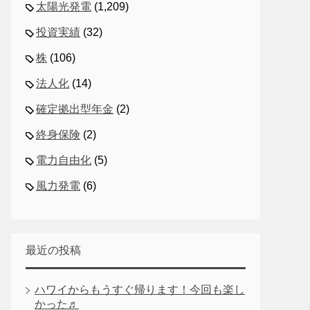
太陽光発電
(1,209)
投資実績
(32)
株
(106)
法人化
(14)
確定拠出型年金
(2)
終身保険
(2)
電力自由化
(5)
風力発電
(6)
最近の投稿
ハワイからもうすぐ帰ります！今回も楽し
かった♬