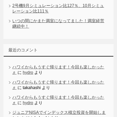
2号機9月シミュレーション比127％、10月シミュ
レーション比111％
いつの間にかまた満室になってました！満室経営
継続中！
最近のコメント
ハワイからもうすぐ帰ります！今回も楽しかった
♬
に
hydro
より
ハワイからもうすぐ帰ります！今回も楽しかった
♬
に
takahashi
より
ハワイからもうすぐ帰ります！今回も楽しかった
♬
に
hydro
より
ジュニアNISAでインデックス積立投資を開始しま