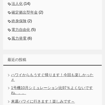
法人化
(14)
確定拠出型年金
(2)
終身保険
(2)
電力自由化
(5)
風力発電
(6)
最近の投稿
ハワイからもうすぐ帰ります！今回も楽しかった
♬
1号機10月シミュレーション比97％よくないです
ね。。。
来週ハワイに行きます！楽しみです～