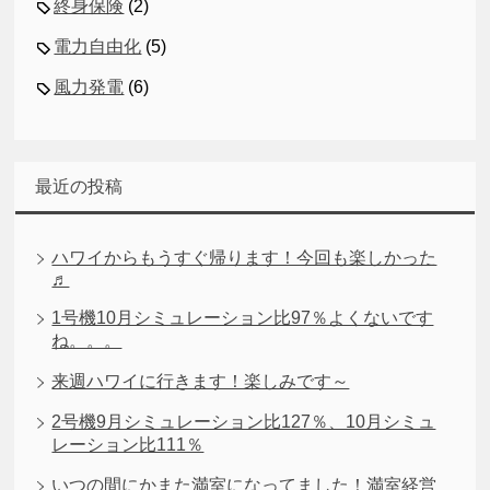
終身保険
(2)
電力自由化
(5)
風力発電
(6)
最近の投稿
ハワイからもうすぐ帰ります！今回も楽しかった
♬
1号機10月シミュレーション比97％よくないです
ね。。。
来週ハワイに行きます！楽しみです～
2号機9月シミュレーション比127％、10月シミュ
レーション比111％
いつの間にかまた満室になってました！満室経営