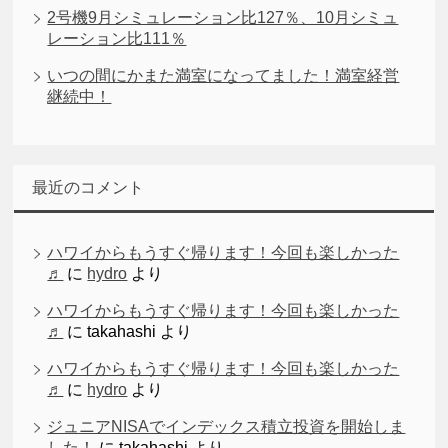
2号機9月シミュレーション比127％、10月シミュ
レーション比111％
いつの間にかまた満室になってました！満室経営
継続中！
最近のコメント
ハワイからもうすぐ帰ります！今回も楽しかった
♬
に
hydro
より
ハワイからもうすぐ帰ります！今回も楽しかった
♬
に
takahashi
より
ハワイからもうすぐ帰ります！今回も楽しかった
♬
に
hydro
より
ジュニアNISAでインデックス積立投資を開始しま
した！
に
takahashi
より