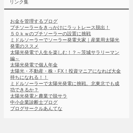
リンク集
お金を管理するブログ
プチソーラーをきっかけにラットレース脱出！
５０ｋｗのプチソーラーの設置に挑戦
ミドルソーラーでソーラー発電大家｜産業用太陽光
発電のススメ
太陽光発電で人生を楽しむ！？～茨城サラリーマン
編～
太陽光発電で個人年金
太陽光・不動産・株・FX！投資マニアになれば大金
持ちになれる！！
ミドルソーラーで太陽光発電に挑戦。北東北でも成
功できるか？
太陽光発電と農業で脱サラ
中小企業診断士ブログ
ブログサークルあんてな