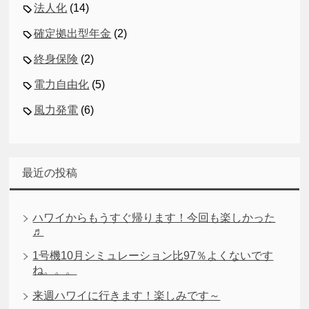
法人化
(14)
確定拠出型年金
(2)
終身保険
(2)
電力自由化
(5)
風力発電
(6)
最近の投稿
ハワイからもうすぐ帰ります！今回も楽しかった
♬
1号機10月シミュレーション比97％よくないです
ね。。。
来週ハワイに行きます！楽しみです～