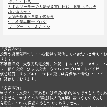
持ちになれる！！
ミドルソーラーで太陽光発電に挑戦。北東北でも成
功できるか？
太陽光発電と農業で脱サラ
中小企業診断士ブログ
ブログサークルあんてな
『投資方針』
投資や資産運用のリアルな情報を配信していきたいと考えてお
ります。
不動産投資、太陽光発電投資、外貨（トルコリラ、メキシコペ
ソ）積立投資、ひふみ投信、ウェルスナビロボアドバイザー、
仮想通貨（リップル）、米ドル建て終身保険の情報について主
に発信しております。
『免責事項』
当サイトは投資の助言あるいは投資の勧誘等を行うものではあ
りません。当サイトの情報は個人的見解に基づくものであり、
有用性に ついて保証するものではありません。