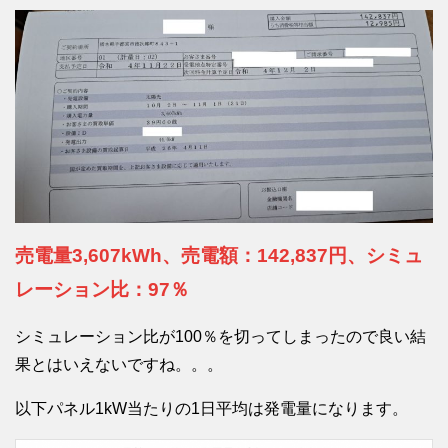
売電量3,607kWh、売電額：142,837円、シミュ
レーション比：97％
シミュレーション比が100％を切ってしまったので良い結
果とはいえないですね。。。
以下パネル1kW当たりの1日平均は発電量になります。