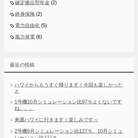
確定拠出型年金
(2)
終身保険
(2)
電力自由化
(5)
風力発電
(6)
最近の投稿
ハワイからもうすぐ帰ります！今回も楽しかった
♬
1号機10月シミュレーション比97％よくないです
ね。。。
来週ハワイに行きます！楽しみです～
2号機9月シミュレーション比127％、10月シミュ
レーション比111％