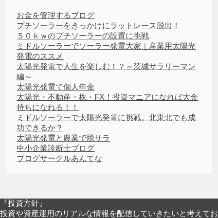
お金を管理するブログ
プチソーラーをきっかけにラットレース脱出！
５０ｋｗのプチソーラーの設置に挑戦
ミドルソーラーでソーラー発電大家｜産業用太陽光
発電のススメ
太陽光発電で人生を楽しむ！？～茨城サラリーマン
編～
太陽光発電で個人年金
太陽光・不動産・株・FX！投資マニアになれば大金
持ちになれる！！
ミドルソーラーで太陽光発電に挑戦。北東北でも成
功できるか？
太陽光発電と農業で脱サラ
中小企業診断士ブログ
ブログサークルあんてな
『投資方針』
投資や資産運用のリアルな情報を配信していきたいと考えてお