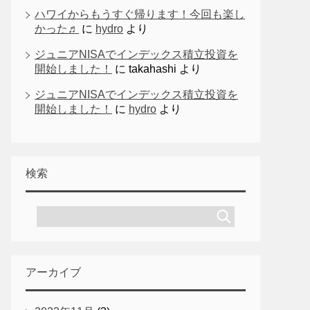
ハワイからもうすぐ帰ります！今回も楽し
かった♬
に
hydro
より
ジュニアNISAでインデックス積立投資を
開始しました！
に
takahashi
より
ジュニアNISAでインデックス積立投資を
開始しました！
に
hydro
より
検索
アーカイブ