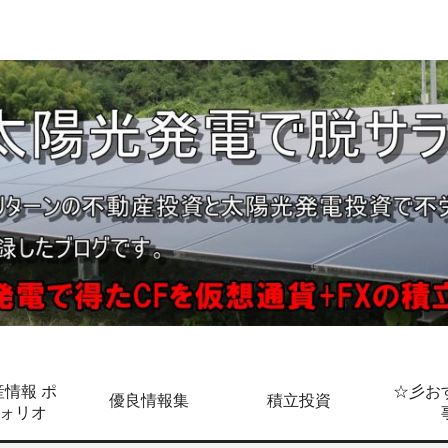
情報 ポ
☆彡お
優良情報集
積立投資
ォリオ