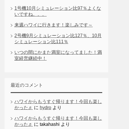
1号機10月シミュレーション比97％よくな
いですね。。。
来週ハワイに行きます！楽しみです～
2号機9月シミュレーション比127％、10月
シミュレーション比111％
いつの間にかまた満室になってました！満
室経営継続中！
最近のコメント
ハワイからもうすぐ帰ります！今回も楽し
かった♬
に
hydro
より
ハワイからもうすぐ帰ります！今回も楽し
かった♬
に
takahashi
より