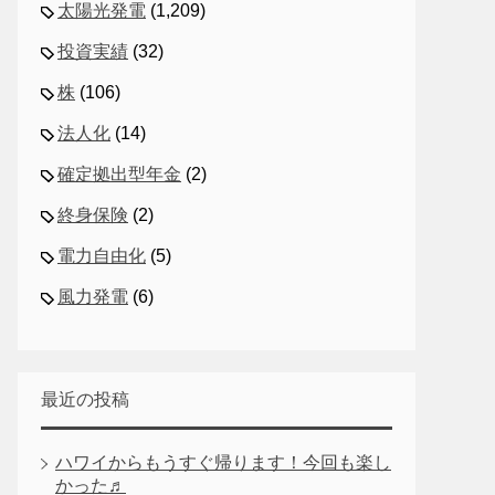
太陽光発電
(1,209)
投資実績
(32)
株
(106)
法人化
(14)
確定拠出型年金
(2)
終身保険
(2)
電力自由化
(5)
風力発電
(6)
最近の投稿
ハワイからもうすぐ帰ります！今回も楽し
かった♬