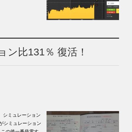
ョン比131％ 復活！
。シミュレーション
月がシミュレーション
。この後一番発電す