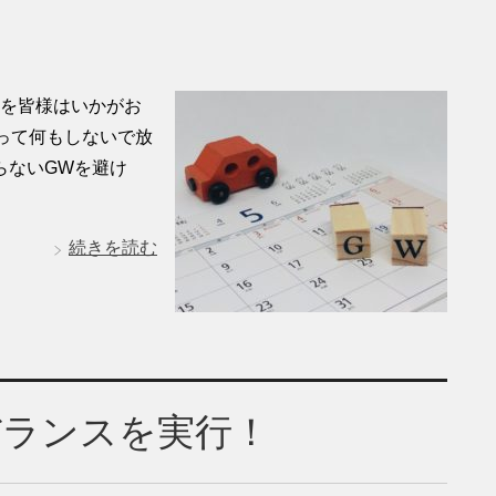
Wを皆様はいかがお
って何もしないで放
らないGWを避け
。
続きを読む
バランスを実行！