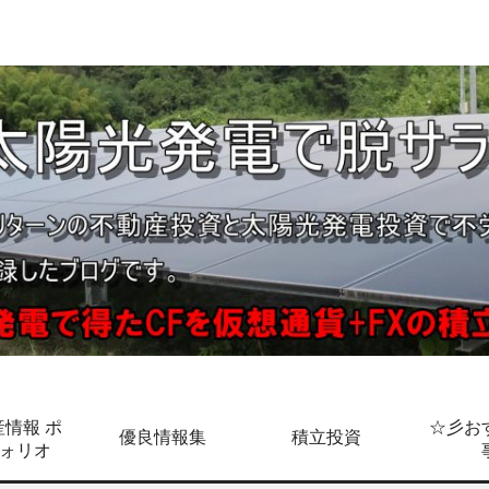
情報 ポ
☆彡お
優良情報集
積立投資
ォリオ