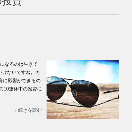
の投資
休になるのは生きて
いけないですね。カ
資に影響ができるの
の10連休中の投資に
続きを読む