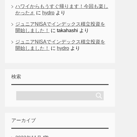
ハワイからもうすぐ帰ります！今回も楽し
かった♬
に
hydro
より
ジュニアNISAでインデックス積立投資を
開始しました！
に
takahashi
より
ジュニアNISAでインデックス積立投資を
開始しました！
に
hydro
より
検索
アーカイブ