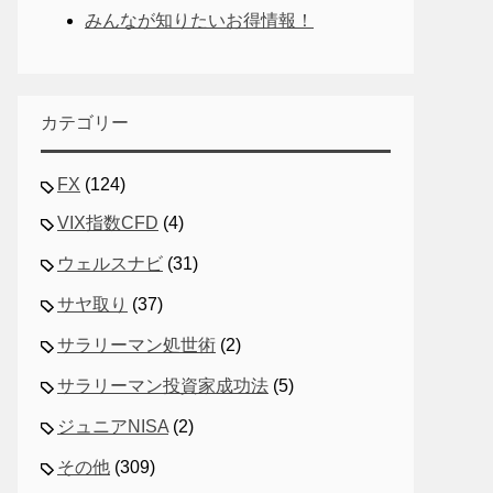
みんなが知りたいお得情報！
カテゴリー
FX
(124)
VIX指数CFD
(4)
ウェルスナビ
(31)
サヤ取り
(37)
サラリーマン処世術
(2)
サラリーマン投資家成功法
(5)
ジュニアNISA
(2)
その他
(309)