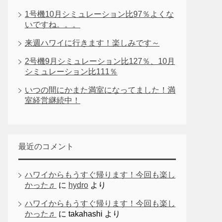
1号機10月シミュレーション比97％よくな
いですね。。。
来週ハワイに行きます！楽しみです～
2号機9月シミュレーション比127％、10月
シミュレーション比111％
いつの間にかまた満室になってました！満
室経営継続中！
最近のコメント
ハワイからもうすぐ帰ります！今回も楽し
かった♬
に
hydro
より
ハワイからもうすぐ帰ります！今回も楽し
かった♬
に
takahashi
より