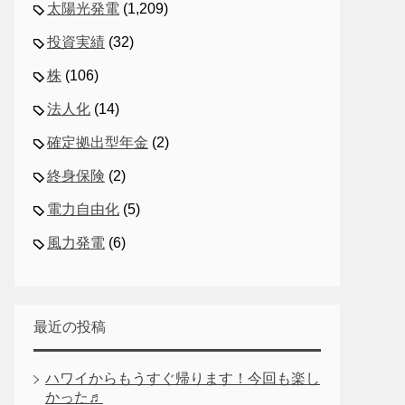
太陽光発電
(1,209)
投資実績
(32)
株
(106)
法人化
(14)
確定拠出型年金
(2)
終身保険
(2)
電力自由化
(5)
風力発電
(6)
最近の投稿
ハワイからもうすぐ帰ります！今回も楽し
かった♬