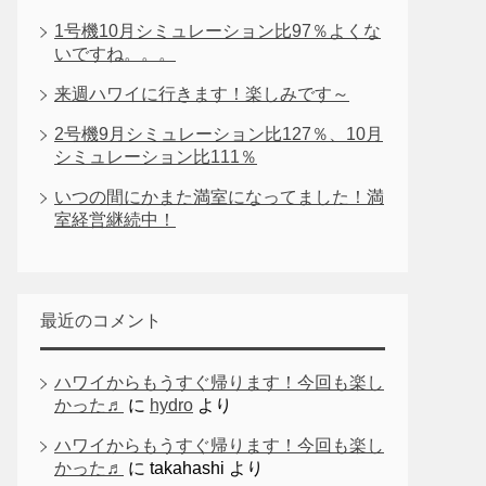
1号機10月シミュレーション比97％よくな
いですね。。。
来週ハワイに行きます！楽しみです～
2号機9月シミュレーション比127％、10月
シミュレーション比111％
いつの間にかまた満室になってました！満
室経営継続中！
最近のコメント
ハワイからもうすぐ帰ります！今回も楽し
かった♬
に
hydro
より
ハワイからもうすぐ帰ります！今回も楽し
かった♬
に
takahashi
より