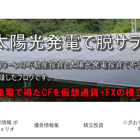
情報 ポ
☆彡お
優良情報集
積立投資
ォリオ