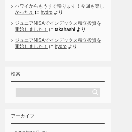
ハワイからもうすぐ帰ります！今回も楽し
かった♬
に
hydro
より
ジュニアNISAでインデックス積立投資を
開始しました！
に
takahashi
より
ジュニアNISAでインデックス積立投資を
開始しました！
に
hydro
より
検索
アーカイブ