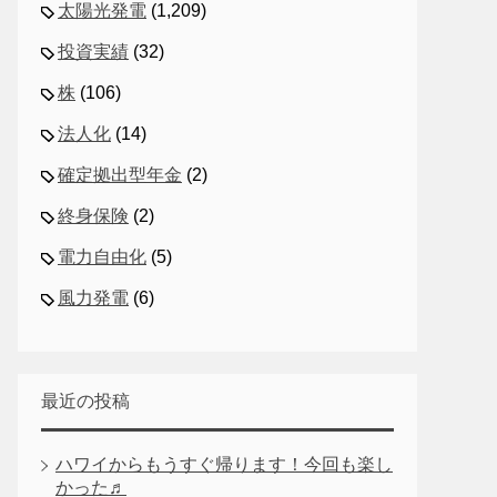
太陽光発電
(1,209)
投資実績
(32)
株
(106)
法人化
(14)
確定拠出型年金
(2)
終身保険
(2)
電力自由化
(5)
風力発電
(6)
最近の投稿
ハワイからもうすぐ帰ります！今回も楽し
かった♬