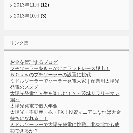
2013年11月
(12)
2013年10月
(3)
リンク集
お金を管理するブログ
プチソーラーをきっかけにラットレース脱出！
５０ｋｗのプチソーラーの設置に挑戦
ミドルソーラーでソーラー発電大家｜産業用太陽光
発電のススメ
太陽光発電で人生を楽しむ！？～茨城サラリーマン
編～
太陽光発電で個人年金
太陽光・不動産・株・FX！投資マニアになれば大金
持ちになれる！！
ミドルソーラーで太陽光発電に挑戦。北東北でも成
功できるか？