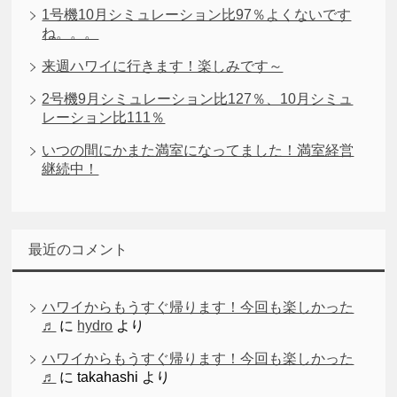
1号機10月シミュレーション比97％よくないです
ね。。。
来週ハワイに行きます！楽しみです～
2号機9月シミュレーション比127％、10月シミュ
レーション比111％
いつの間にかまた満室になってました！満室経営
継続中！
最近のコメント
ハワイからもうすぐ帰ります！今回も楽しかった
♬
に
hydro
より
ハワイからもうすぐ帰ります！今回も楽しかった
♬
に
takahashi
より