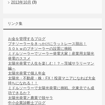
2013年10月
(3)
リンク集
お金を管理するブログ
プチソーラーをきっかけにラットレース脱出！
５０ｋｗのプチソーラーの設置に挑戦
ミドルソーラーでソーラー発電大家｜産業用太陽光
発電のススメ
太陽光発電で人生を楽しむ！？～茨城サラリーマン
編～
太陽光発電で個人年金
太陽光・不動産・株・FX！投資マニアになれば大金
持ちになれる！！
ミドルソーラーで太陽光発電に挑戦。北東北でも成
功できるか？
太陽光発電と農業で脱サラ
中小企業診断士ブログ