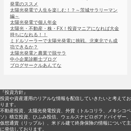
発電のススメ
太陽光発電で人生を楽しむ！？～茨城サラリーマン
編～
太陽光発電で個人年金
太陽光・不動産・株・FX！投資マニアになれば大金
持ちになれる！！
ミドルソーラーで太陽光発電に挑戦。北東北でも成
功できるか？
太陽光発電と農業で脱サラ
中小企業診断士ブログ
ブログサークルあんてな
『投資方針』
投資や資産運用のリアルな情報を配信していきたいと考えてお
ります。
不動産投資、太陽光発電投資、外貨（トルコリラ、メキシコペ
ソ）積立投資、ひふみ投信、ウェルスナビロボアドバイザー、
仮想通貨（リップル）、米ドル建て終身保険の情報について主
に発信しております。