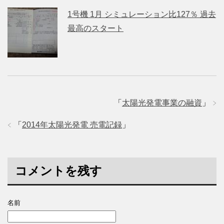
1号機 1月 シミュレーション比127％ 過去
最高のスタート
「
太陽光発電事業の融資
」
「
2014年太陽光発電 売電記録
」
コメントを残す
名前