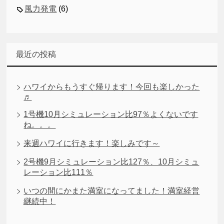
風力発電
(6)
最近の投稿
ハワイからもうすぐ帰ります！今回も楽しかった
♬
1号機10月シミュレーション比97％よくないです
ね。。。
来週ハワイに行きます！楽しみです～
2号機9月シミュレーション比127％、10月シミュ
レーション比111％
いつの間にかまた満室になってました！満室経営
継続中！