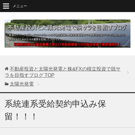
メニュー
不動産投資と太陽光発電と株&FXの積立投資で脱サ
ラを目指すブログ
TOP
太陽光発電
系統連系受給契約申込み保
留！！！