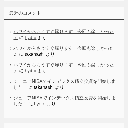
最近のコメント
ハワイからもうすぐ帰ります！今回も楽しかった
♬
に
hydro
より
ハワイからもうすぐ帰ります！今回も楽しかった
♬
に
takahashi
より
ハワイからもうすぐ帰ります！今回も楽しかった
♬
に
hydro
より
ジュニアNISAでインデックス積立投資を開始しま
した！
に
takahashi
より
ジュニアNISAでインデックス積立投資を開始しま
した！
に
hydro
より