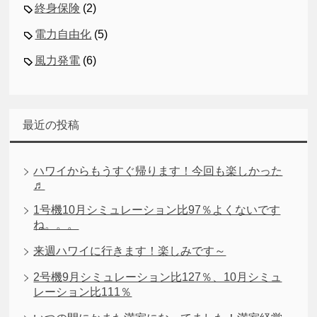
終身保険
(2)
電力自由化
(5)
風力発電
(6)
最近の投稿
ハワイからもうすぐ帰ります！今回も楽しかった
♬
1号機10月シミュレーション比97％よくないです
ね。。。
来週ハワイに行きます！楽しみです～
2号機9月シミュレーション比127％、10月シミュ
レーション比111％