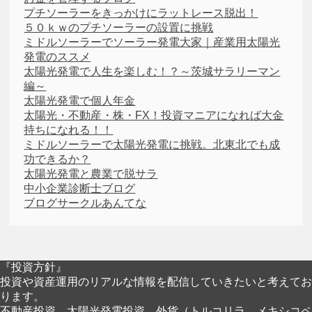
プチソーラーをきっかけにラットレース脱出！
５０ｋｗのプチソーラーの設置に挑戦
ミドルソーラーでソーラー発電大家｜産業用太陽光
発電のススメ
太陽光発電で人生を楽しむ！？～茨城サラリーマン
編～
太陽光発電で個人年金
太陽光・不動産・株・FX！投資マニアになれば大金
持ちになれる！！
ミドルソーラーで太陽光発電に挑戦。北東北でも成
功できるか？
太陽光発電と農業で脱サラ
中小企業診断士ブログ
ブログサークルあんてな
『投資方針』
投資や資産運用のリアルな情報を配信していきたいと考えてお
ります。
不動産投資、太陽光発電投資、外貨（トルコリラ、メキシコペ