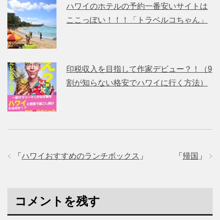
ハワイのホテルの予約一番安いサイトは
ここっぽい！！！「トラベルコちゃん」
印税収入を目指して作家デビュー？！（9
割が知らない格安でハワイに行く方法）
「
ハワイおすすめのランチボックス
」
「
帰国
」
コメントを残す