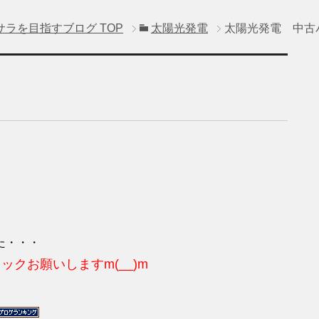
サラを目指すブログ
TOP
太陽光発電
太陽光発電 中古
ル
た・・・
ックお願いしますm(__)m