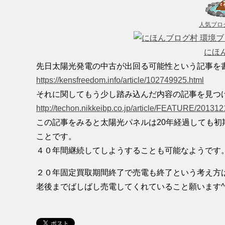
人気ブロ
にほ
先日太陽光発電の中古が出回る可能性という記事を
https://kensfreedom.info/article/102749925.html
それに関してもう少し踏み込んだ内容の記事を見つ
http://techon.nikkeibp.co.jp/article/FEATURE/20131
この記事をみると太陽光パネルは20年経過しても初
ことです。
４０年間継続してしようすることも可能なようです
２０年固定買取期間終了で売電も終了という考え方
老後までばしばし売電してくれていること願います^