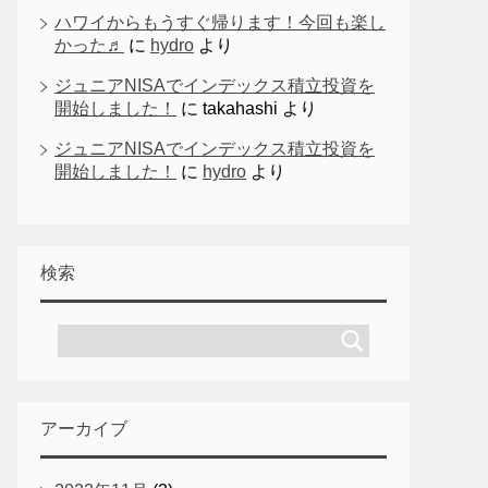
ハワイからもうすぐ帰ります！今回も楽し
かった♬
に
hydro
より
ジュニアNISAでインデックス積立投資を
開始しました！
に
takahashi
より
ジュニアNISAでインデックス積立投資を
開始しました！
に
hydro
より
検索
アーカイブ