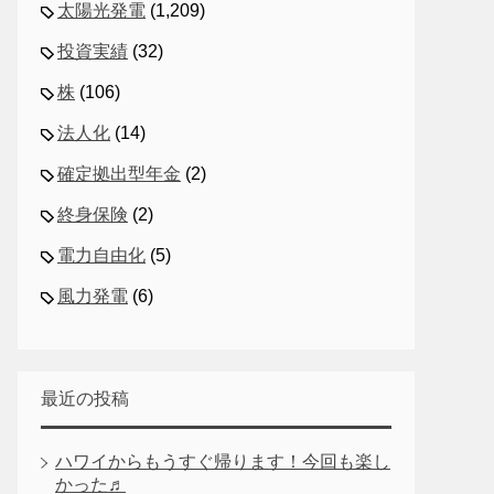
太陽光発電
(1,209)
投資実績
(32)
株
(106)
法人化
(14)
確定拠出型年金
(2)
終身保険
(2)
電力自由化
(5)
風力発電
(6)
最近の投稿
ハワイからもうすぐ帰ります！今回も楽し
かった♬