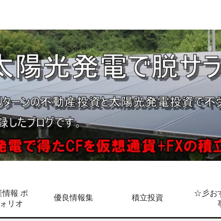
情報 ポ
☆彡お
優良情報集
積立投資
ォリオ