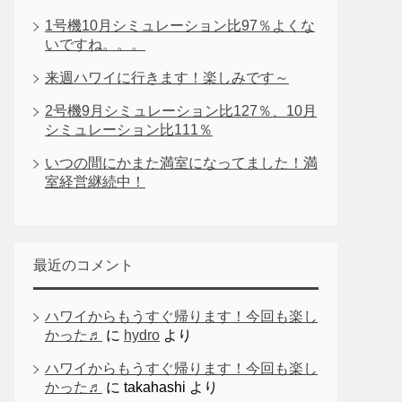
1号機10月シミュレーション比97％よくな
いですね。。。
来週ハワイに行きます！楽しみです～
2号機9月シミュレーション比127％、10月
シミュレーション比111％
いつの間にかまた満室になってました！満
室経営継続中！
最近のコメント
ハワイからもうすぐ帰ります！今回も楽し
かった♬
に
hydro
より
ハワイからもうすぐ帰ります！今回も楽し
かった♬
に
takahashi
より