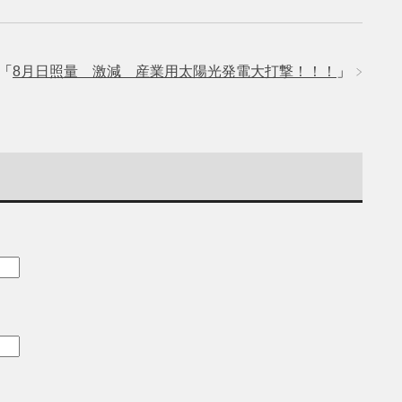
「
8月日照量 激減 産業用太陽光発電大打撃！！！
」