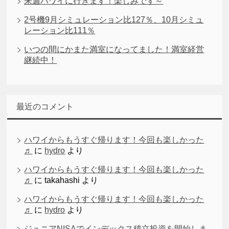
来週ハワイに行きます！楽しみです～
2号機9月シミュレーション比127％、10月シミュ
レーション比111％
いつの間にかまた満室になってました！満室経営
継続中！
最近のコメント
ハワイからもうすぐ帰ります！今回も楽しかった
♬
に
hydro
より
ハワイからもうすぐ帰ります！今回も楽しかった
♬
に
takahashi
より
ハワイからもうすぐ帰ります！今回も楽しかった
♬
に
hydro
より
ジュニアNISAでインデックス積立投資を開始しま