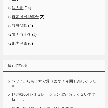
法人化
(14)
確定拠出型年金
(2)
終身保険
(2)
電力自由化
(5)
風力発電
(6)
最近の投稿
ハワイからもうすぐ帰ります！今回も楽しかった
♬
1号機10月シミュレーション比97％よくないです
ね。。。