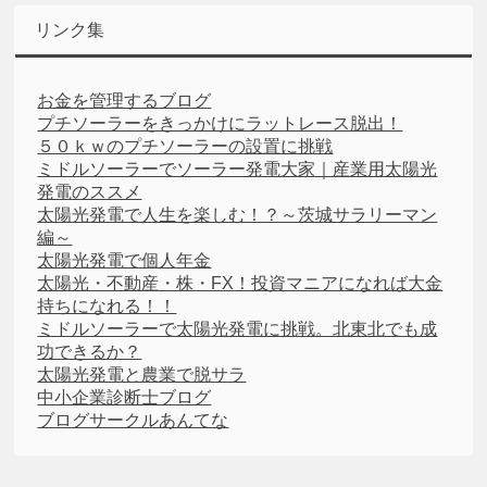
リンク集
お金を管理するブログ
プチソーラーをきっかけにラットレース脱出！
５０ｋｗのプチソーラーの設置に挑戦
ミドルソーラーでソーラー発電大家｜産業用太陽光
発電のススメ
太陽光発電で人生を楽しむ！？～茨城サラリーマン
編～
太陽光発電で個人年金
太陽光・不動産・株・FX！投資マニアになれば大金
持ちになれる！！
ミドルソーラーで太陽光発電に挑戦。北東北でも成
功できるか？
太陽光発電と農業で脱サラ
中小企業診断士ブログ
ブログサークルあんてな