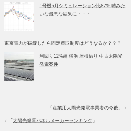
1号機5月シミュレーション比87% 嘘みた
いな最悪な結果に・・・
東京電力が破綻したら固定買取制度はどうなるか？？？
利回り12%超 横浜 屋根借り 中古太陽光
発電案件
「
産業用太陽光発電事業者の今後
」
「
太陽光発電パネルメーカーランキング
」