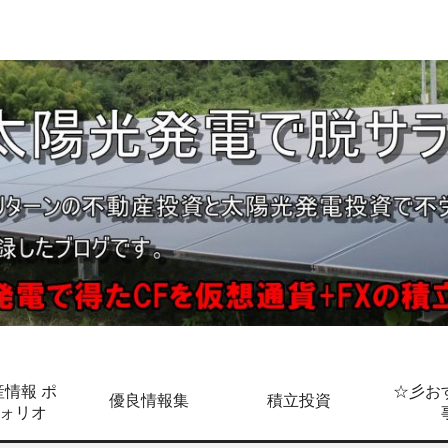
情報 ポ
☆彡お
優良情報集
積立投資
ォリオ