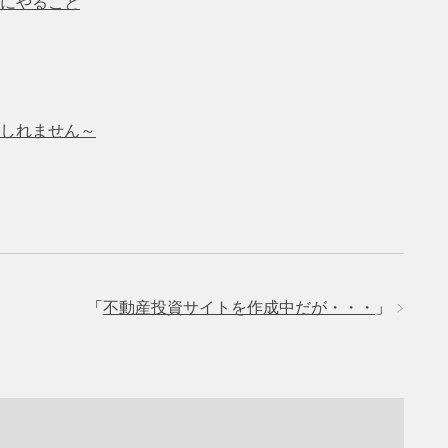
にやること
しれません～
「
不動産投資サイトを作成中だが・・・
」