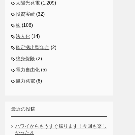
太陽光発電
(1,209)
投資実績
(32)
株
(106)
法人化
(14)
確定拠出型年金
(2)
終身保険
(2)
電力自由化
(5)
風力発電
(6)
最近の投稿
ハワイからもうすぐ帰ります！今回も楽し
かった♬