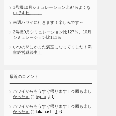
1号機10月シミュレーション比97％よくな
いですね。。。
来週ハワイに行きます！楽しみです～
2号機9月シミュレーション比127％、10月
シミュレーション比111％
いつの間にかまた満室になってました！満
室経営継続中！
最近のコメント
ハワイからもうすぐ帰ります！今回も楽し
かった♬
に
hydro
より
ハワイからもうすぐ帰ります！今回も楽し
かった♬
に
takahashi
より