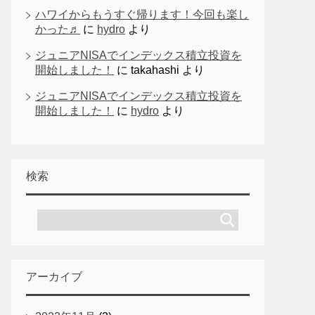
ハワイからもうすぐ帰ります！今回も楽し
かった♬
に
hydro
より
ジュニアNISAでインデックス積立投資を
開始しました！
に
takahashi
より
ジュニアNISAでインデックス積立投資を
開始しました！
に
hydro
より
検索
アーカイブ