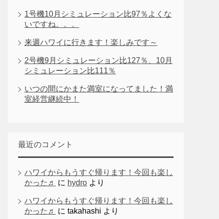
1号機10月シミュレーション比97％よくな
いですね。。。
来週ハワイに行きます！楽しみです～
2号機9月シミュレーション比127％、10月
シミュレーション比111％
いつの間にかまた満室になってました！満
室経営継続中！
最近のコメント
ハワイからもうすぐ帰ります！今回も楽し
かった♬
に
hydro
より
ハワイからもうすぐ帰ります！今回も楽し
かった♬
に
takahashi
より