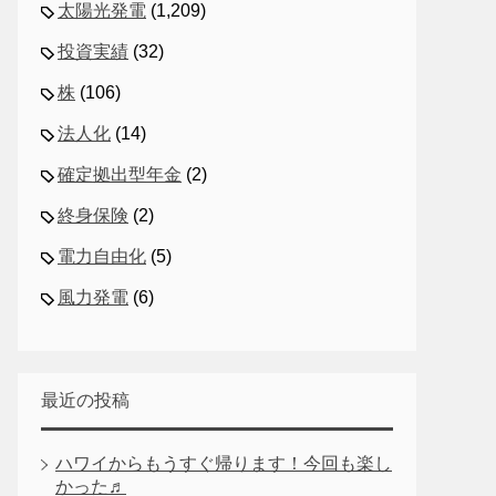
太陽光発電
(1,209)
投資実績
(32)
株
(106)
法人化
(14)
確定拠出型年金
(2)
終身保険
(2)
電力自由化
(5)
風力発電
(6)
最近の投稿
ハワイからもうすぐ帰ります！今回も楽し
かった♬