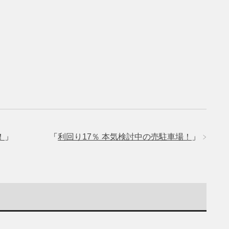
！
」
「
利回り17％ 本気検討中の売駐車場！
」