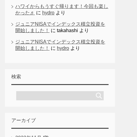
ハワイからもうすぐ帰ります！今回も楽し
かった♬
に
hydro
より
ジュニアNISAでインデックス積立投資を
開始しました！
に
takahashi
より
ジュニアNISAでインデックス積立投資を
開始しました！
に
hydro
より
検索
アーカイブ