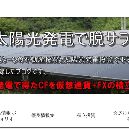
情報 ポ
☆彡お
優良情報集
積立投資
ォリオ