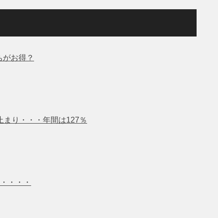
ちがお得？
止まり・・・年間は127％
・・・・