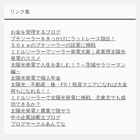
リンク集
お金を管理するブログ
プチソーラーをきっかけにラットレース脱出！
５０ｋｗのプチソーラーの設置に挑戦
ミドルソーラーでソーラー発電大家｜産業用太陽光
発電のススメ
太陽光発電で人生を楽しむ！？～茨城サラリーマン
編～
太陽光発電で個人年金
太陽光・不動産・株・FX！投資マニアになれば大金
持ちになれる！！
ミドルソーラーで太陽光発電に挑戦。北東北でも成
功できるか？
太陽光発電と農業で脱サラ
中小企業診断士ブログ
ブログサークルあんてな