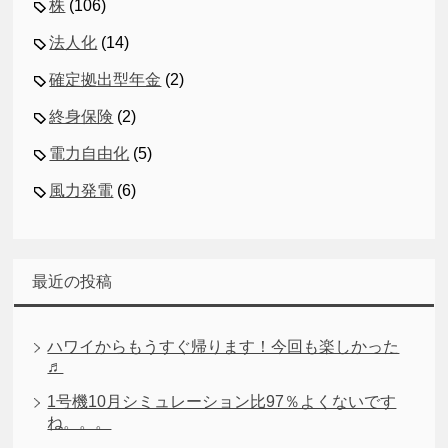
株
(106)
法人化
(14)
確定拠出型年金
(2)
終身保険
(2)
電力自由化
(5)
風力発電
(6)
最近の投稿
ハワイからもうすぐ帰ります！今回も楽しかった
♬
1号機10月シミュレーション比97％よくないです
ね。。。