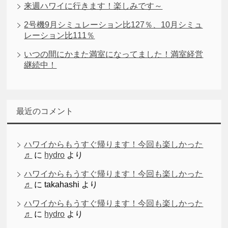
来週ハワイに行きます！楽しみです～
2号機9月シミュレーション比127％、10月シミュ
レーション比111％
いつの間にかまた満室になってました！満室経営
継続中！
最近のコメント
ハワイからもうすぐ帰ります！今回も楽しかった
♬
に
hydro
より
ハワイからもうすぐ帰ります！今回も楽しかった
♬
に
takahashi
より
ハワイからもうすぐ帰ります！今回も楽しかった
♬
に
hydro
より