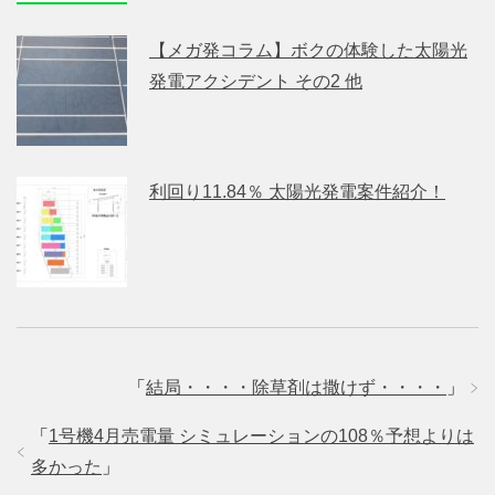
【メガ発コラム】ボクの体験した太陽光
発電アクシデント その2 他
利回り11.84％ 太陽光発電案件紹介！
「
結局・・・・除草剤は撒けず・・・・
」
「
1号機4月売電量 シミュレーションの108％予想よりは
多かった
」