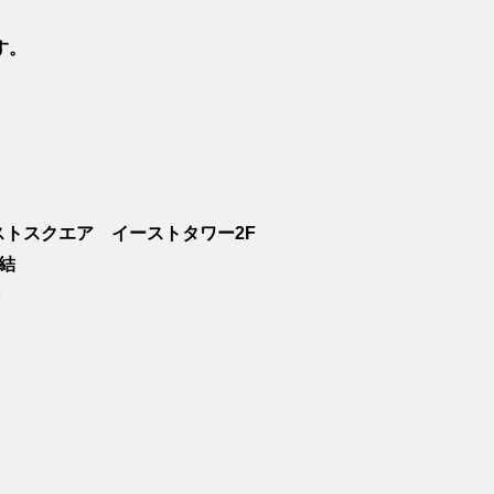
す。
ァーストスクエア イーストタワー2F
直結