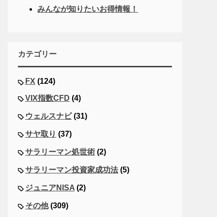
みんなが知りたいお得情報！
カテゴリー
FX
(124)
VIX指数CFD
(4)
ウェルスナビ
(31)
サヤ取り
(37)
サラリーマン処世術
(2)
サラリーマン投資家成功法
(5)
ジュニアNISA
(2)
その他
(309)