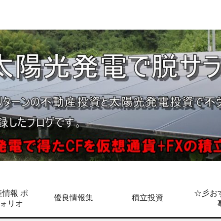
情報 ポ
☆彡お
優良情報集
積立投資
ォリオ