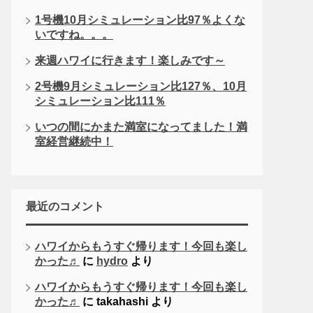
1号機10月シミュレーション比97％よくな
いですね。。。
来週ハワイに行きます！楽しみです～
2号機9月シミュレーション比127％、10月
シミュレーション比111％
いつの間にかまた満室になってました！満
室経営継続中！
最近のコメント
ハワイからもうすぐ帰ります！今回も楽し
かった♬
に
hydro
より
ハワイからもうすぐ帰ります！今回も楽し
かった♬
に
takahashi
より