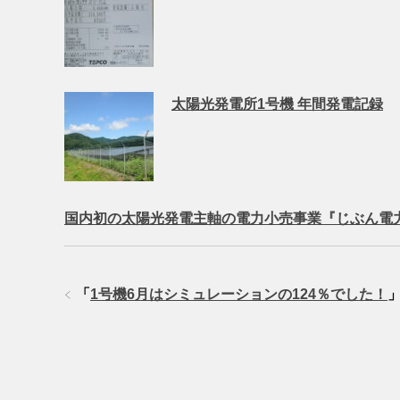
太陽光発電所1号機 年間発電記録
国内初の太陽光発電主軸の電力小売事業『じぶん電
「
1号機6月はシミュレーションの124％でした！