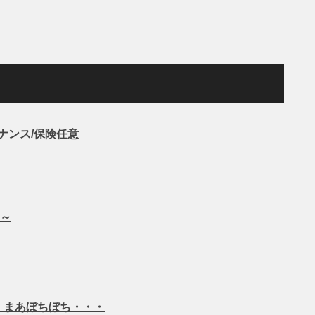
テナンス/保険任意
～
％ まあぼちぼち・・・