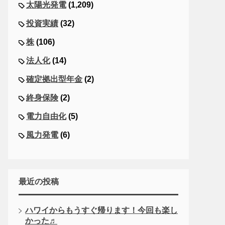
太陽光発電
(1,209)
投資実績
(32)
株
(106)
法人化
(14)
確定拠出型年金
(2)
終身保険
(2)
電力自由化
(5)
風力発電
(6)
最近の投稿
ハワイからもうすぐ帰ります！今回も楽し
かった♬