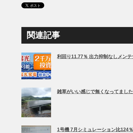
関連記事
利回り11.77％ 出力抑制なしメン
雑草がいい感じで無くなってました
1号機 7月シミュレーション比124