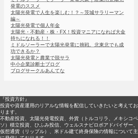
発電のススメ
太陽光発電で人生を楽しむ！？～茨城サラリーマン
編～
太陽光発電で個人年金
太陽光・不動産・株・FX！投資マニアになれば大金
持ちになれる！！
ミドルソーラーで太陽光発電に挑戦。北東北でも成
功できるか？
太陽光発電と農業で脱サラ
中小企業診断士ブログ
ブログサークルあんてな
『投資方針』
投資や資産運用のリアルな情報を配信していきたいと考えてお
ります。
不動産投資、太陽光発電投資、外貨（トルコリラ、メキシコペ
ソ）積立投資、ひふみ投信、ウェルスナビロボアドバイザー、
仮想通貨（リップル）、米ドル建て終身保険の情報について主
に発信しております。