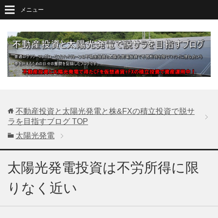
メニュー
不動産投資と太陽光発電と株&FXの積立投資で脱サ
ラを目指すブログ
TOP
太陽光発電
太陽光発電投資は不労所得に限
りなく近い