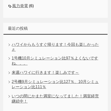
風力発電
(6)
最近の投稿
ハワイからもうすぐ帰ります！今回も楽しかった
♬
1号機10月シミュレーション比97％よくないです
ね。。。
来週ハワイに行きます！楽しみです～
2号機9月シミュレーション比127％、10月シミュ
レーション比111％
いつの間にかまた満室になってました！満室経営
継続中！