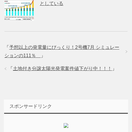
としている
「
予想以上の発電量にびっくり！2号機7月 シミュレー
ションの111％
」
「
土地付き分譲太陽光発電案件値下がり中！！！
」
スポンサードリンク