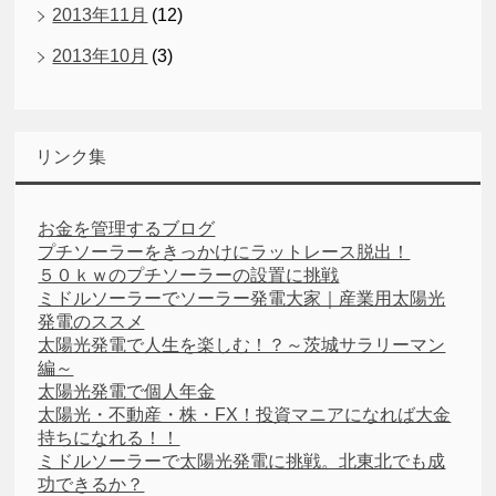
2013年11月
(12)
2013年10月
(3)
リンク集
お金を管理するブログ
プチソーラーをきっかけにラットレース脱出！
５０ｋｗのプチソーラーの設置に挑戦
ミドルソーラーでソーラー発電大家｜産業用太陽光
発電のススメ
太陽光発電で人生を楽しむ！？～茨城サラリーマン
編～
太陽光発電で個人年金
太陽光・不動産・株・FX！投資マニアになれば大金
持ちになれる！！
ミドルソーラーで太陽光発電に挑戦。北東北でも成
功できるか？