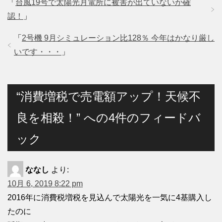
「
台風19号で太陽光月電所に被害が出ていないか確
認！
」
「
2号機 9月シミュレーション比128％ 今年はかなり厳し
いです・・・
」
“消費増税で売電額アップ！天候不
良を相殺！” への4件のフィードバ
ック
ななし
より:
10月 6, 2019 8:22 pm
2016年に消費税増税を見込んで太陽光を一気に4基購入し
たのに