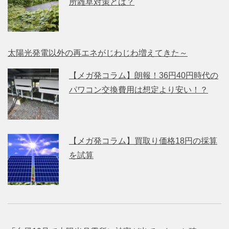
所雑草対策とは？
太陽光発電以外の再エネがじわじわ増えてきた～
【メガ発コラム】朗報！36円40円時代の
パワコン交換費用は想定より安い！？
【メガ発コラム】買取り価格18円の採算
を試算