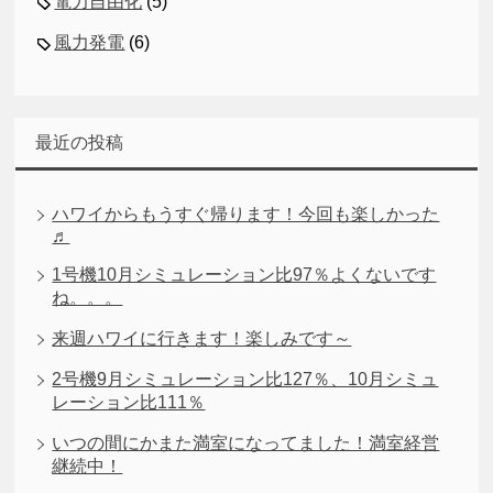
電力自由化
(5)
風力発電
(6)
最近の投稿
ハワイからもうすぐ帰ります！今回も楽しかった
♬
1号機10月シミュレーション比97％よくないです
ね。。。
来週ハワイに行きます！楽しみです～
2号機9月シミュレーション比127％、10月シミュ
レーション比111％
いつの間にかまた満室になってました！満室経営
継続中！