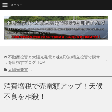
メニュー
不動産投資と太陽光発電と株&FXの積立投資で脱サ
ラを目指すブログ
TOP
太陽光発電
消費増税で売電額アップ！天候
不良を相殺！