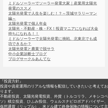
ミドルソーラーでソーラー発電大家｜産業用太陽光
発電のススメ
太陽光発電で人生を楽しむ！？～茨城サラリーマン
編～
太陽光発電で個人年金
太陽光・不動産・株・FX！投資マニアになれば大金
持ちになれる！！
ミドルソーラーで太陽光発電に挑戦。北東北でも成
功できるか？
太陽光発電と農業で脱サラ
中小企業診断士ブログ
ブログサークルあんてな
『投資方針』
投資や資産運用のリアルな情報を配信していきたいと考えてお
ります。
不動産投資、太陽光発電投資、外貨（トルコリラ、メキシコペ
ソ）積立投資、ひふみ投信、ウェルスナビロボアドバイザー、
仮想通貨（リップル）、米ドル建て終身保険の情報について主