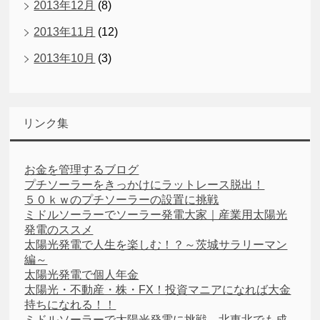
2013年12月
(8)
2013年11月
(12)
2013年10月
(3)
リンク集
お金を管理するブログ
プチソーラーをきっかけにラットレース脱出！
５０ｋｗのプチソーラーの設置に挑戦
ミドルソーラーでソーラー発電大家｜産業用太陽光
発電のススメ
太陽光発電で人生を楽しむ！？～茨城サラリーマン
編～
太陽光発電で個人年金
太陽光・不動産・株・FX！投資マニアになれば大金
持ちになれる！！
ミドルソーラーで太陽光発電に挑戦。北東北でも成