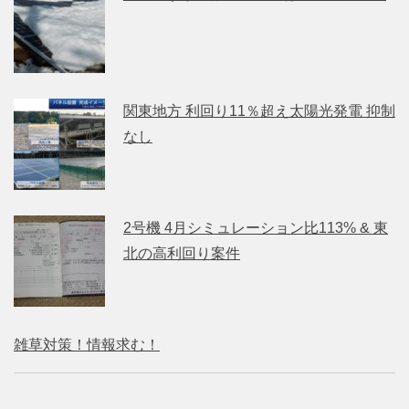
関東地方 利回り11％超え太陽光発電 抑制
なし
2号機 4月シミュレーション比113% & 東
北の高利回り案件
雑草対策！情報求む！