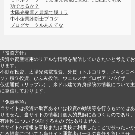
功できるか？
太陽光発電と農業で脱サラ
中小企業診断士ブログ
ブログサークルあんてな
『投資方針』
投資や資産運用のリアルな情報を配信していきたいと考えてお
ります。
不動産投資、太陽光発電投資、外貨（トルコリラ、メキシコペ
ソ）積立投資、ひふみ投信、ウェルスナビロボアドバイザー、
仮想通貨（リップル）、米ドル建て終身保険の情報について主
に発信しております。
『免責事項』
当サイトは投資の助言あるいは投資の勧誘等を行うものではあ
りません。当サイトの情報は個人的見解に基づくものであり、
有用性に ついて保証するものではありません。
当サイトの情報を直接または間接に利用したことで被ったいか
なる損害についても当サイト運営者は一切の責任を負いませ