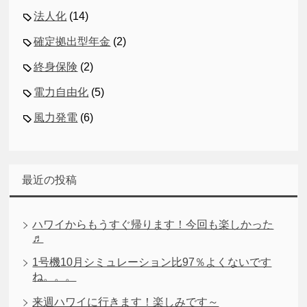
法人化
(14)
確定拠出型年金
(2)
終身保険
(2)
電力自由化
(5)
風力発電
(6)
最近の投稿
ハワイからもうすぐ帰ります！今回も楽しかった
♬
1号機10月シミュレーション比97％よくないです
ね。。。
来週ハワイに行きます！楽しみです～