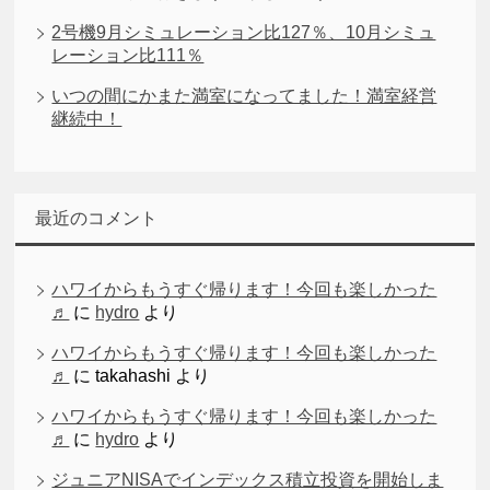
2号機9月シミュレーション比127％、10月シミュ
レーション比111％
いつの間にかまた満室になってました！満室経営
継続中！
最近のコメント
ハワイからもうすぐ帰ります！今回も楽しかった
♬
に
hydro
より
ハワイからもうすぐ帰ります！今回も楽しかった
♬
に
takahashi
より
ハワイからもうすぐ帰ります！今回も楽しかった
♬
に
hydro
より
ジュニアNISAでインデックス積立投資を開始しま