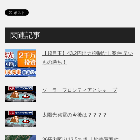
関連記事
【超目玉】43.2円出力抑制なし案件 早い
もの勝ち！
ソーラーフロンティアとシャープ
太陽光発電の今後は？？？？
36円利回り12.5％超 土地売買案件