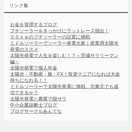
リンク集
お金を管理するブログ
プチソーラーをきっかけにラットレース脱出！
５０ｋｗのプチソーラーの設置に挑戦
ミドルソーラーでソーラー発電大家｜産業用太陽光
発電のススメ
太陽光発電で人生を楽しむ！？～茨城サラリーマン
編～
太陽光発電で個人年金
太陽光・不動産・株・FX！投資マニアになれば大金
持ちになれる！！
ミドルソーラーで太陽光発電に挑戦。北東北でも成
功できるか？
太陽光発電と農業で脱サラ
中小企業診断士ブログ
ブログサークルあんてな