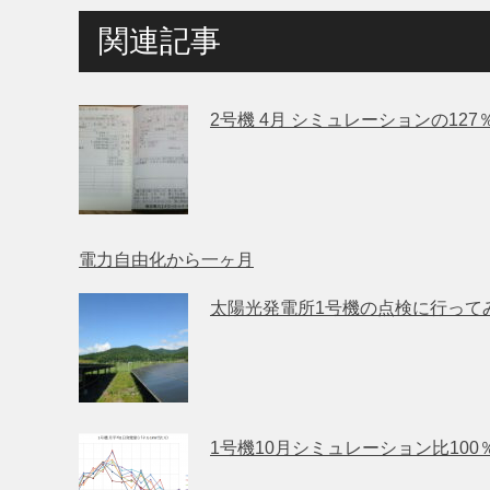
関連記事
2号機 4月 シミュレーションの127
電力自由化から一ヶ月
太陽光発電所1号機の点検に行って
1号機10月シミュレーション比100