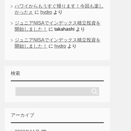
ハワイからもうすぐ帰ります！今回も楽し
かった♬
に
hydro
より
ジュニアNISAでインデックス積立投資を
開始しました！
に
takahashi
より
ジュニアNISAでインデックス積立投資を
開始しました！
に
hydro
より
検索
アーカイブ