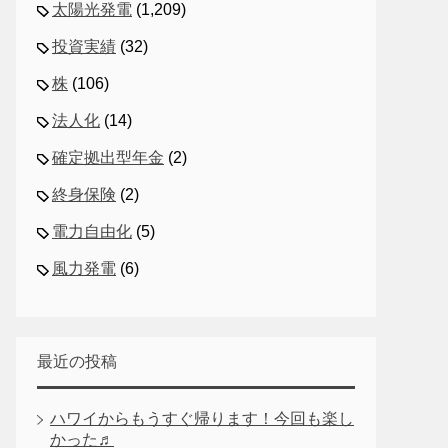
太陽光発電
(1,209)
投資実績
(32)
株
(106)
法人化
(14)
確定拠出型年金
(2)
終身保険
(2)
電力自由化
(5)
風力発電
(6)
最近の投稿
ハワイからもうすぐ帰ります！今回も楽し
かった♬