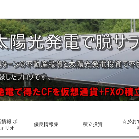
情報 ポ
☆彡お
優良情報集
積立投資
ォリオ