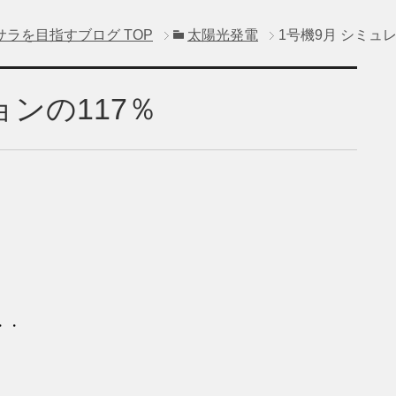
サラを目指すブログ
TOP
太陽光発電
1号機9月 シミュ
ョンの117％
・・