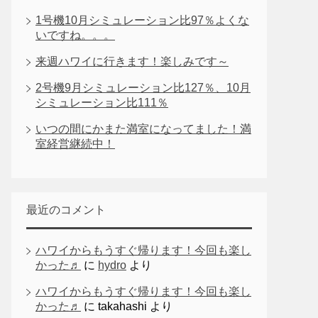
1号機10月シミュレーション比97％よくな
いですね。。。
来週ハワイに行きます！楽しみです～
2号機9月シミュレーション比127％、10月
シミュレーション比111％
いつの間にかまた満室になってました！満
室経営継続中！
最近のコメント
ハワイからもうすぐ帰ります！今回も楽し
かった♬
に
hydro
より
ハワイからもうすぐ帰ります！今回も楽し
かった♬
に
takahashi
より