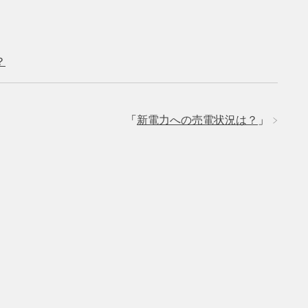
？
「
新電力への売電状況は？
」