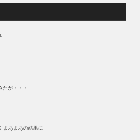
％
みたが・・・
％ まあまあの結果に