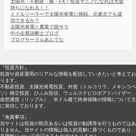
太陽光・不動産・株・FX！投資マニアになれば大金
持ちになれる！！
ミドルソーラーで太陽光発電に挑戦。北東北でも成
功できるか？
太陽光発電と農業で脱サラ
中小企業診断士ブログ
ブログサークルあんてな
『投資方針』
投資や資産運用のリアルな情報を配信していきたいと考えてお
ります。
不動産投資、太陽光発電投資、外貨（トルコリラ、メキシコペ
ソ）積立投資、ひふみ投信、ウェルスナビロボアドバイザー、
仮想通貨（リップル）、米ドル建て終身保険の情報について主
に発信しております。
『免責事項』
当サイトは投資の助言あるいは投資の勧誘等を行うものではあ
りません。当サイトの情報は個人的見解に基づくものであり、