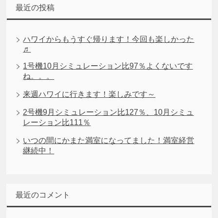
最近の投稿
ハワイからもうすぐ帰ります！今回も楽しかった
♬
1号機10月シミュレーション比97％よくないです
ね。。。
来週ハワイに行きます！楽しみです～
2号機9月シミュレーション比127％、10月シミュ
レーション比111％
いつの間にかまた満室になってました！満室経営
継続中！
最近のコメント