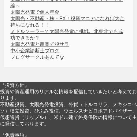
編～
太陽光発電で個人年金
太陽光・不動産・株・FX！投資マニアになれば大金
持ちになれる！！
ミドルソーラーで太陽光発電に挑戦。北東北でも成
功できるか？
太陽光発電と農業で脱サラ
中小企業診断士ブログ
ブログサークルあんてな
『投資方針』
投資や資産運用のリアルな情報を配信していきたいと考えてお
ります。
不動産投資、太陽光発電投資、外貨（トルコリラ、メキシコペ
ソ）積立投資、ひふみ投信、ウェルスナビロボアドバイザー、
仮想通貨（リップル）、米ドル建て終身保険の情報について主
に発信しております。
『免責事項』