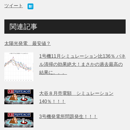
ツイート
関連記事
太陽光発電 最安値？
1号機11月シミュレーション比136％ パネ
ル清掃の効果絶大！まさかの過去最高の
結果に。。。
大谷８月売電額 シミュレーション
140％！！！
3号機発電所問題発生！！！