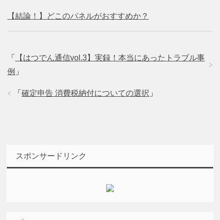
【結論！】どこのパネルがおすすめか？
「
【はつでん通信vol.3】実録！本当にあったトラブル事
例
」
「
確定申告 消費税納付についての選択
」
スポンサードリンク