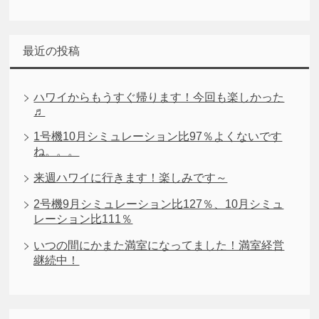
最近の投稿
ハワイからもうすぐ帰ります！今回も楽しかった
♬
1号機10月シミュレーション比97％よくないです
ね。。。
来週ハワイに行きます！楽しみです～
2号機9月シミュレーション比127％、10月シミュ
レーション比111％
いつの間にかまた満室になってました！満室経営
継続中！