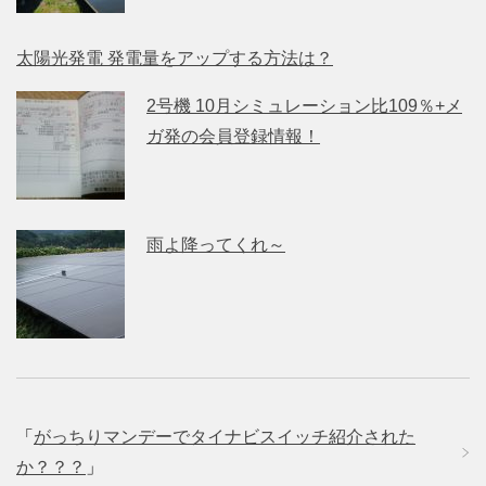
太陽光発電 発電量をアップする方法は？
2号機 10月シミュレーション比109％+メ
ガ発の会員登録情報！
雨よ降ってくれ～
「
がっちりマンデーでタイナビスイッチ紹介された
か？？？
」