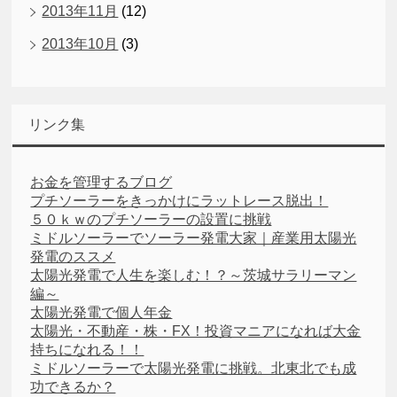
2013年11月
(12)
2013年10月
(3)
リンク集
お金を管理するブログ
プチソーラーをきっかけにラットレース脱出！
５０ｋｗのプチソーラーの設置に挑戦
ミドルソーラーでソーラー発電大家｜産業用太陽光
発電のススメ
太陽光発電で人生を楽しむ！？～茨城サラリーマン
編～
太陽光発電で個人年金
太陽光・不動産・株・FX！投資マニアになれば大金
持ちになれる！！
ミドルソーラーで太陽光発電に挑戦。北東北でも成
功できるか？