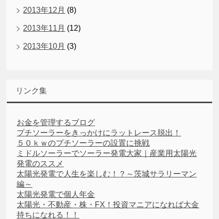
2013年12月
(8)
2013年11月
(12)
2013年10月
(3)
リンク集
お金を管理するブログ
プチソーラーをきっかけにラットレース脱出！
５０ｋｗのプチソーラーの設置に挑戦
ミドルソーラーでソーラー発電大家｜産業用太陽光
発電のススメ
太陽光発電で人生を楽しむ！？～茨城サラリーマン
編～
太陽光発電で個人年金
太陽光・不動産・株・FX！投資マニアになれば大金
持ちになれる！！