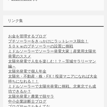
リンク集
お金を管理するブログ
プチソーラーをきっかけにラットレース脱出！
５０ｋｗのプチソーラーの設置に挑戦
ミドルソーラーでソーラー発電大家｜産業用太陽光
発電のススメ
太陽光発電で人生を楽しむ！？～茨城サラリーマン
編～
太陽光発電で個人年金
太陽光・不動産・株・FX！投資マニアになれば大金
持ちになれる！！
ミドルソーラーで太陽光発電に挑戦。北東北でも成
功できるか？
太陽光発電と農業で脱サラ
中小企業診断士ブログ
ブログサークルあんてな