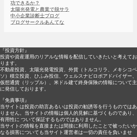
功できるか？
太陽光発電と農業で脱サラ
中小企業診断士ブログ
ブログサークルあんてな
『投資方針』
投資や資産運用のリアルな情報を配信していきたいと考えてお
ります。
不動産投資、太陽光発電投資、外貨（トルコリラ、メキシコペ
ソ）積立投資、ひふみ投信、ウェルスナビロボアドバイザー、
仮想通貨（リップル）、米ドル建て終身保険の情報について主
に発信しております。
『免責事項』
当サイトは投資の助言あるいは投資の勧誘等を行うものではあ
りません。当サイトの情報は個人的見解に基づくものであり、
有用性に ついて保証するものではありません。
当サイトの情報を直接または間接に利用したことで被ったいか
なる損害についても当サイト運営者は一切の責任を負いませ