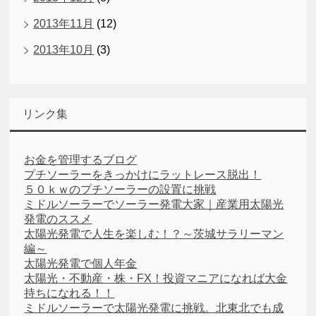
2013年11月
(12)
2013年10月
(3)
リンク集
お金を管理するブログ
プチソーラーをきっかけにラットレース脱出！
５０ｋｗのプチソーラーの設置に挑戦
ミドルソーラーでソーラー発電大家｜産業用太陽光
発電のススメ
太陽光発電で人生を楽しむ！？～茨城サラリーマン
編～
太陽光発電で個人年金
太陽光・不動産・株・FX！投資マニアになれば大金
持ちになれる！！
ミドルソーラーで太陽光発電に挑戦。北東北でも成