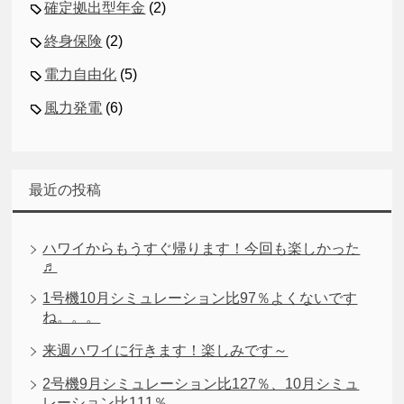
確定拠出型年金
(2)
終身保険
(2)
電力自由化
(5)
風力発電
(6)
最近の投稿
ハワイからもうすぐ帰ります！今回も楽しかった
♬
1号機10月シミュレーション比97％よくないです
ね。。。
来週ハワイに行きます！楽しみです～
2号機9月シミュレーション比127％、10月シミュ
レーション比111％