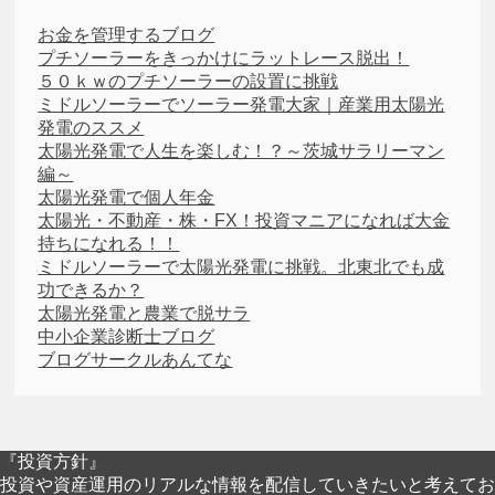
お金を管理するブログ
プチソーラーをきっかけにラットレース脱出！
５０ｋｗのプチソーラーの設置に挑戦
ミドルソーラーでソーラー発電大家｜産業用太陽光
発電のススメ
太陽光発電で人生を楽しむ！？～茨城サラリーマン
編～
太陽光発電で個人年金
太陽光・不動産・株・FX！投資マニアになれば大金
持ちになれる！！
ミドルソーラーで太陽光発電に挑戦。北東北でも成
功できるか？
太陽光発電と農業で脱サラ
中小企業診断士ブログ
ブログサークルあんてな
『投資方針』
投資や資産運用のリアルな情報を配信していきたいと考えてお