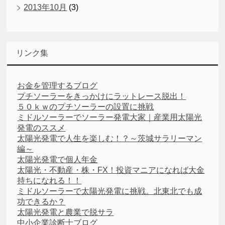
2013年10月
(3)
リンク集
お金を管理するブログ
プチソーラーをきっかけにラットレース脱出！
５０ｋｗのプチソーラーの設置に挑戦
ミドルソーラーでソーラー発電大家｜産業用太陽光
発電のススメ
太陽光発電で人生を楽しむ！？～茨城サラリーマン
編～
太陽光発電で個人年金
太陽光・不動産・株・FX！投資マニアになれば大金
持ちになれる！！
ミドルソーラーで太陽光発電に挑戦。北東北でも成
功できるか？
太陽光発電と農業で脱サラ
中小企業診断士ブログ