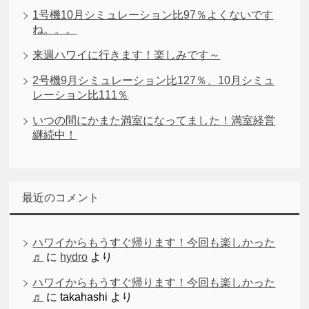
1号機10月シミュレーション比97％よくないです
ね。。。
来週ハワイに行きます！楽しみです～
2号機9月シミュレーション比127％、10月シミュ
レーション比111％
いつの間にかまた満室になってました！満室経営
継続中！
最近のコメント
ハワイからもうすぐ帰ります！今回も楽しかった
♬
に
hydro
より
ハワイからもうすぐ帰ります！今回も楽しかった
♬
に
takahashi
より