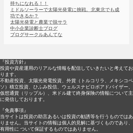
持ちになれる！！
ミドルソーラーで太陽光発電に挑戦。北東北でも成
功できるか？
太陽光発電と農業で脱サラ
中小企業診断士ブログ
ブログサークルあんてな
『投資方針』
投資や資産運用のリアルな情報を配信していきたいと考えてお
ります。
不動産投資、太陽光発電投資、外貨（トルコリラ、メキシコペ
ソ）積立投資、ひふみ投信、ウェルスナビロボアドバイザー、
仮想通貨（リップル）、米ドル建て終身保険の情報について主
に発信しております。
『免責事項』
当サイトは投資の助言あるいは投資の勧誘等を行うものではあ
りません。当サイトの情報は個人的見解に基づくものであり、
有用性に ついて保証するものではありません。