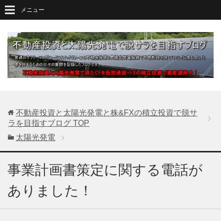
メニュー
不動産投資と太陽光発電と株&FXの積立投資で脱サ
ラを目指すブログ
TOP
太陽光発電
事業計画書策定に関する電話が
ありました！