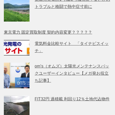
トラブルと格闘で熱中症寸前に
東京電力 固定買取制度 契約内容変更？？？？？
電気料金比較サイト 「タイナビスイッ
チ」
om’s（オムズ）太陽光メンテナンスパッ
クユーザーインタビュー【メガ発お役立
ち記事】
FIT32円 過積載 利回り12％土地代込物件