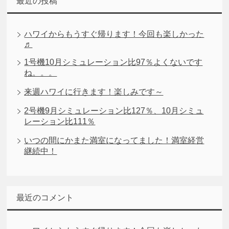
最近の投稿
ハワイからもうすぐ帰ります！今回も楽しかった
♬
1号機10月シミュレーション比97％よくないです
ね。。。
来週ハワイに行きます！楽しみです～
2号機9月シミュレーション比127％、10月シミュ
レーション比111％
いつの間にかまた満室になってました！満室経営
継続中！
最近のコメント