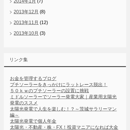
2014年1月
(7)
2013年12月
(8)
2013年11月
(12)
2013年10月
(3)
リンク集
お金を管理するブログ
プチソーラーをきっかけにラットレース脱出！
５０ｋｗのプチソーラーの設置に挑戦
ミドルソーラーでソーラー発電大家｜産業用太陽光
発電のススメ
太陽光発電で人生を楽しむ！？～茨城サラリーマン
編～
太陽光発電で個人年金
太陽光・不動産・株・FX！投資マニアになれば大金