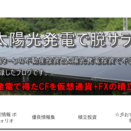
情報 ポ
☆彡お
優良情報集
積立投資
ォリオ