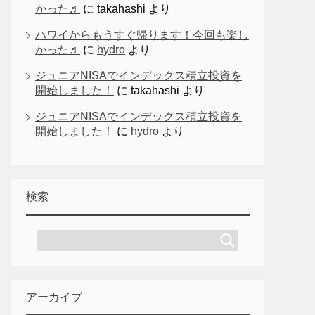
かった♬
に
takahashi
より
ハワイからもうすぐ帰ります！今回も楽し
かった♬
に
hydro
より
ジュニアNISAでインデックス積立投資を
開始しました！
に
takahashi
より
ジュニアNISAでインデックス積立投資を
開始しました！
に
hydro
より
検索
アーカイブ