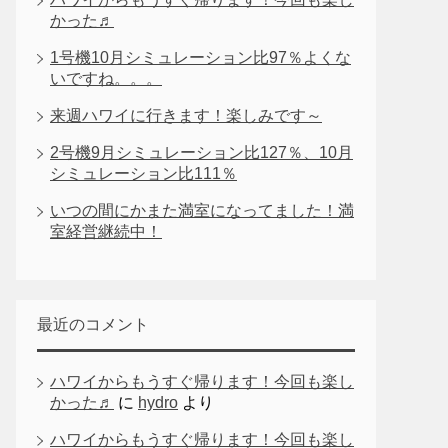
かった♬
1号機10月シミュレーション比97％よくな
いですね。。。
来週ハワイに行きます！楽しみです～
2号機9月シミュレーション比127％、10月
シミュレーション比111％
いつの間にかまた満室になってました！満
室経営継続中！
最近のコメント
ハワイからもうすぐ帰ります！今回も楽し
かった♬
に
hydro
より
ハワイからもうすぐ帰ります！今回も楽し