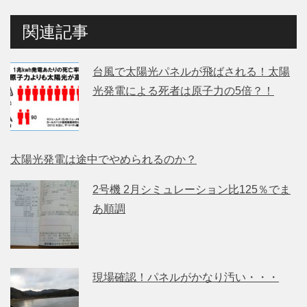
関連記事
台風で太陽光パネルが飛ばされる！太陽
光発電による死者は原子力の5倍？！
太陽光発電は途中でやめられるのか？
2号機 2月シミュレーション比125％でま
あ順調
現場確認！パネルがかなり汚い・・・