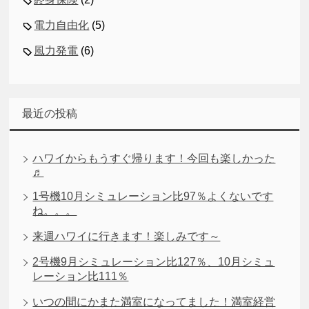
電力自由化
(5)
風力発電
(6)
最近の投稿
ハワイからもうすぐ帰ります！今回も楽しかった
♬
1号機10月シミュレーション比97％よくないです
ね。。。
来週ハワイに行きます！楽しみです～
2号機9月シミュレーション比127％、10月シミュ
レーション比111％
いつの間にかまた満室になってました！満室経営