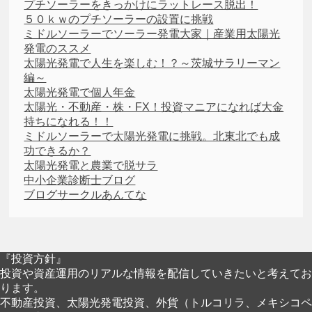
プチソーラーをきっかけにラットレース脱出！
５０ｋｗのプチソーラーの設置に挑戦
ミドルソーラーでソーラー発電大家｜産業用太陽光
発電のススメ
太陽光発電で人生を楽しむ！？～茨城サラリーマン
編～
太陽光発電で個人年金
太陽光・不動産・株・FX！投資マニアになれば大金
持ちになれる！！
ミドルソーラーで太陽光発電に挑戦。北東北でも成
功できるか？
太陽光発電と農業で脱サラ
中小企業診断士ブログ
ブログサークルあんてな
『投資方針』
投資や資産運用のリアルな情報を配信していきたいと考えてお
ります。
不動産投資、太陽光発電投資、外貨（トルコリラ、メキシコペ