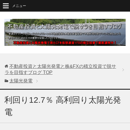
メニュー
不動産投資と太陽光発電と株&FXの積立投資で脱サ
ラを目指すブログ
TOP
太陽光発電
利回り12.7％ 高利回り太陽光発
電