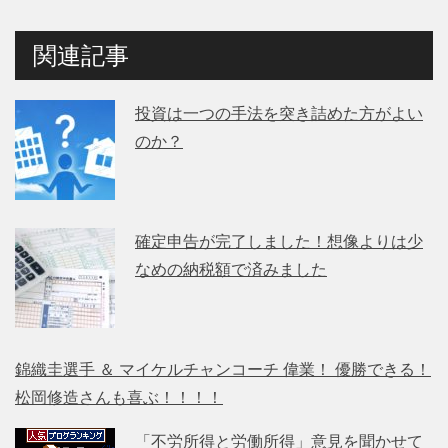
関連記事
投資は一つの手法を突き詰めた方がよい
のか？
確定申告が完了しました！想像よりは少
なめの納税額で済みました
錦織圭選手 ＆ マイケルチャンコーチ 偉業！ 優勝できる！
松岡修造さんも喜ぶ！！！！
「不労所得と労働所得」意見を聞かせて