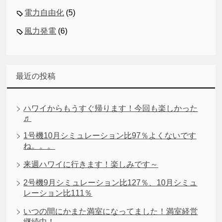
電力自由化
(5)
風力発電
(6)
最近の投稿
ハワイからもうすぐ帰ります！今回も楽しかった
♬
1号機10月シミュレーション比97％よくないです
ね。。。
来週ハワイに行きます！楽しみです～
2号機9月シミュレーション比127％、10月シミュ
レーション比111％
いつの間にかまた満室になってました！満室経営
継続中！