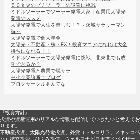
５０ｋｗのプチソーラーの設置に挑戦
ミドルソーラーでソーラー発電大家｜産業用太陽光
発電のススメ
太陽光発電で人生を楽しむ！？～茨城サラリーマン
編～
太陽光発電で個人年金
太陽光・不動産・株・FX！投資マニアになれば大金
持ちになれる！！
ミドルソーラーで太陽光発電に挑戦。北東北でも成
功できるか？
太陽光発電と農業で脱サラ
中小企業診断士ブログ
ブログサークルあんてな
『投資方針』
投資や資産運用のリアルな情報を配信していきたいと考えてお
ります。
不動産投資、太陽光発電投資、外貨（トルコリラ、メキシコペ
ソ）積立投資、ひふみ投信、ウェルスナビロボアドバイザー、