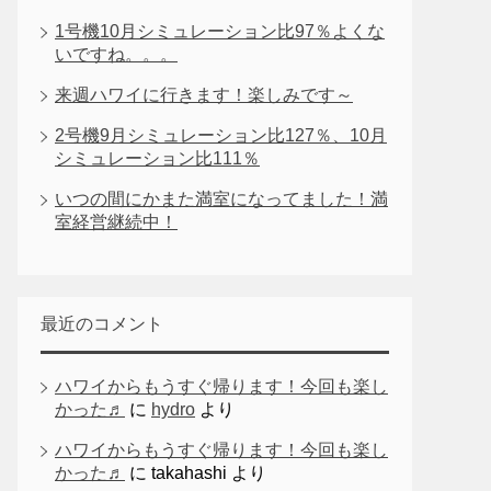
1号機10月シミュレーション比97％よくな
いですね。。。
来週ハワイに行きます！楽しみです～
2号機9月シミュレーション比127％、10月
シミュレーション比111％
いつの間にかまた満室になってました！満
室経営継続中！
最近のコメント
ハワイからもうすぐ帰ります！今回も楽し
かった♬
に
hydro
より
ハワイからもうすぐ帰ります！今回も楽し
かった♬
に
takahashi
より