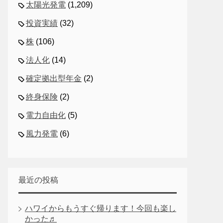
太陽光発電
(1,209)
投資実績
(32)
株
(106)
法人化
(14)
確定拠出型年金
(2)
終身保険
(2)
電力自由化
(5)
風力発電
(6)
最近の投稿
ハワイからもうすぐ帰ります！今回も楽し
かった♬