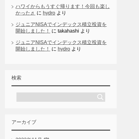
ハワイからもうすぐ帰ります！今回も楽し
かった♬
に
hydro
より
ジュニアNISAでインデックス積立投資を
開始しました！
に
takahashi
より
ジュニアNISAでインデックス積立投資を
開始しました！
に
hydro
より
検索
アーカイブ