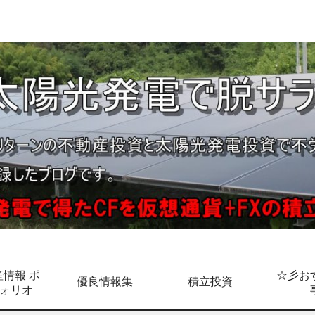
情報 ポ
☆彡お
優良情報集
積立投資
ォリオ