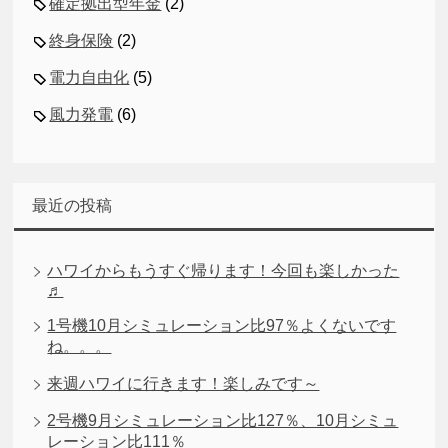
確定拠出型年金
(2)
終身保険
(2)
電力自由化
(5)
風力発電
(6)
最近の投稿
ハワイからもうすぐ帰ります！今回も楽しかった
♬
1号機10月シミュレーション比97％よくないです
ね。。。
来週ハワイに行きます！楽しみです～
2号機9月シミュレーション比127％、10月シミュ
レーション比111％