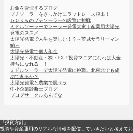
お金を管理するブログ
プチソーラーをきっかけにラットレース脱出！
５０ｋｗのプチソーラーの設置に挑戦
ミドルソーラーでソーラー発電大家｜産業用太陽光
発電のススメ
太陽光発電で人生を楽しむ！？～茨城サラリーマン
編～
太陽光発電で個人年金
太陽光・不動産・株・FX！投資マニアになれば大金
持ちになれる！！
ミドルソーラーで太陽光発電に挑戦。北東北でも成
功できるか？
太陽光発電と農業で脱サラ
中小企業診断士ブログ
ブログサークルあんてな
『投資方針』
投資や資産運用のリアルな情報を配信していきたいと考えてお