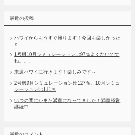
最近の投稿
ハワイからもうすぐ帰ります！今回も楽しかった
♬
1号機10月シミュレーション比97％よくないです
ね。。。
来週ハワイに行きます！楽しみです～
2号機9月シミュレーション比127％、10月シミュ
レーション比111％
いつの間にかまた満室になってました！満室経営
継続中！
最近のコメント