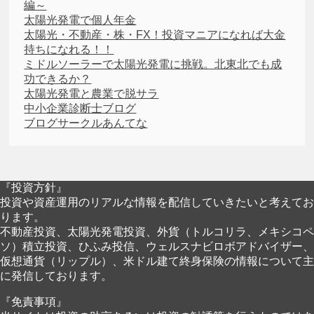
編～
太陽光発電で個人年金
太陽光・不動産・株・FX！投資マニアになれば大金
持ちになれる！！
ミドルソーラーで太陽光発電に挑戦。北東北でも成
功できるか？
太陽光発電と農業で脱サラ
中小企業診断士ブログ
ブログサークルあんてな
『投資方針』
投資や資産運用のリアルな情報を配信していきたいと考えてお
ります。
不動産投資、太陽光発電投資、外貨（トルコリラ、メキシコペ
ソ）積立投資、ひふみ投信、ウェルスナビロボアドバイザー、
仮想通貨（リップル）、米ドル建て終身保険の情報について主
に発信しております。
『免責事項』