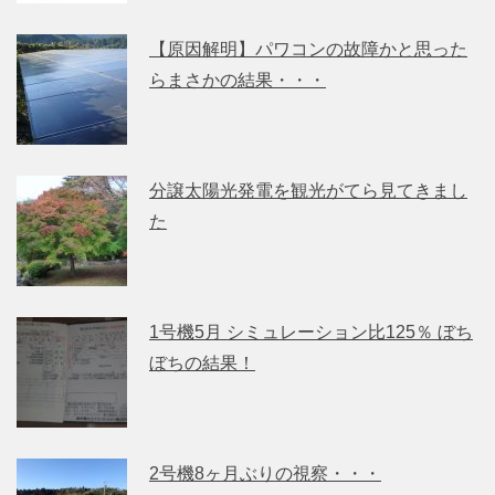
【原因解明】パワコンの故障かと思った
らまさかの結果・・・
分譲太陽光発電を観光がてら見てきまし
た
1号機5月 シミュレーション比125％ ぼち
ぼちの結果！
2号機8ヶ月ぶりの視察・・・