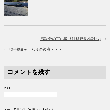
「
増設分の買い取り価格規制検討へ
」
「
2号機8ヶ月ぶりの視察・・・
」
コメントを残す
名前
メールアドレス（公開されません）