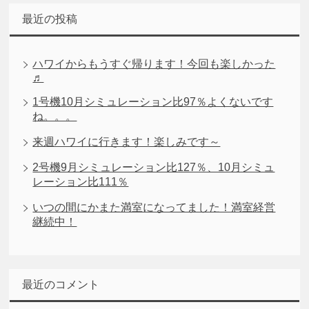
最近の投稿
ハワイからもうすぐ帰ります！今回も楽しかった
♬
1号機10月シミュレーション比97％よくないです
ね。。。
来週ハワイに行きます！楽しみです～
2号機9月シミュレーション比127％、10月シミュ
レーション比111％
いつの間にかまた満室になってました！満室経営
継続中！
最近のコメント