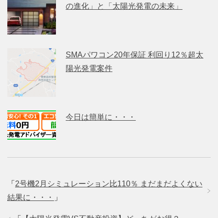
の進化」と「太陽光発電の未来」
SMAパワコン20年保証 利回り12％超太
陽光発電案件
今日は簡単に・・・
「
2号機2月シミュレーション比110％ まだまだよくない
結果に・・・
」