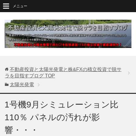
メニュー
不動産投資と太陽光発電と株&FXの積立投資で脱サ
ラを目指すブログ
TOP
太陽光発電
1号機9月シミュレーション比
110％ パネルの汚れが影
響・・・