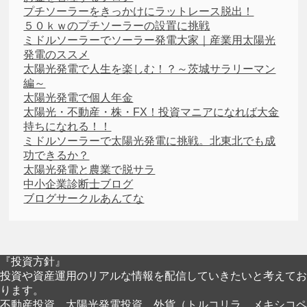
プチソーラーをきっかけにラットレース脱出！
５０ｋｗのプチソーラーの設置に挑戦
ミドルソーラーでソーラー発電大家｜産業用太陽光
発電のススメ
太陽光発電で人生を楽しむ！？～茨城サラリーマン
編～
太陽光発電で個人年金
太陽光・不動産・株・FX！投資マニアになれば大金
持ちになれる！！
ミドルソーラーで太陽光発電に挑戦。北東北でも成
功できるか？
太陽光発電と農業で脱サラ
中小企業診断士ブログ
ブログサークルあんてな
『投資方針』
投資や資産運用のリアルな情報を配信していきたいと考えてお
ります。
不動産投資、太陽光発電投資、外貨（トルコリラ、メキシコペ