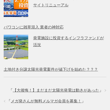
サイトリニューアル
パワコンに雑草混入 業者の神対応
発電施設に投資するインフラファンドが
活況
土地付き分譲太陽光発電案件が値下げを始めた？？？
「
【大後悔！】まだまだ太陽光発電は動きがあった
」
「
メガ発さんが無料メルマガ会員を募集！
」