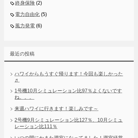
終身保険
(2)
電力自由化
(5)
風力発電
(6)
最近の投稿
ハワイからもうすぐ帰ります！今回も楽しかった
♬
1号機10月シミュレーション比97％よくないです
ね。。。
来週ハワイに行きます！楽しみです～
2号機9月シミュレーション比127％、10月シミュ
レーション比111％
いつの間にかまた満室になってました！満室経営